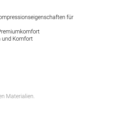
Kompressionseigenschaften für
d Premiumkomfort
n und Komfort
n Materialien.
t mehr als 2,5 Stunden Länge