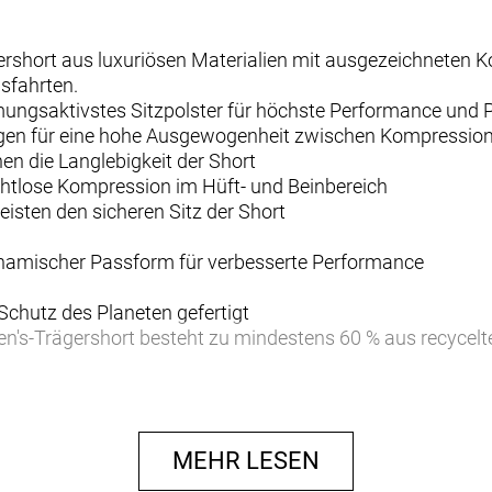
ershort aus luxuriösen Materialien mit ausgezeichneten 
sfahrten.
atmungsaktivstes Sitzpolster für höchste Performance un
rgen für eine hohe Ausgewogenheit zwischen Kompressio
hen die Langlebigkeit der Short
htlose Kompression im Hüft- und Beinbereich
eisten den sicheren Sitz der Short
dynamischer Passform für verbesserte Performance
 Schutz des Planeten gefertigt
's-Trägershort besteht zu mindestens 60 % aus recycelte
schmiegt sich an deinen Körper an, um auf Ausfahrten mi
 Komfort zu bieten.
MEHR LESEN