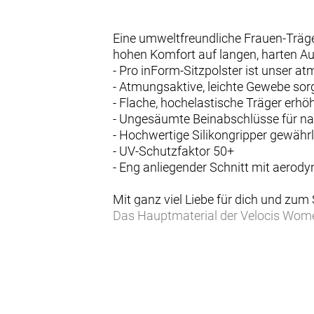
Eine umweltfreundliche Frauen-Träg
hohen Komfort auf langen, harten Au
- Pro inForm-Sitzpolster ist unser 
- Atmungsaktive, leichte Gewebe so
- Flache, hochelastische Träger erhö
- Ungesäumte Beinabschlüsse für na
- Hochwertige Silikongripper gewährl
- UV-Schutzfaktor 50+
- Eng anliegender Schnitt mit aero
Mit ganz viel Liebe für dich und zum
Das Hauptmaterial der Velocis Women
Pro inForm-Sitzpolster
Unser atmungsaktivstes Sitzpolster 
maximale Performance und höchsten
Luxuriöse Materialien