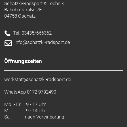
Schatzki-Radsport & Technik
Bahnhofstraße 7F
Die richtige Pflege
04758 Oschatz
Die richtige Pflege
Bessere Produkte für einen besseren Planeten
Tel: 03435/666362
Unser erklärtes Ziel ist es, unseren CO2-Fußabdruck
info@schatzki-radsport.de
zu reduzieren und zirkuläre Produktkonzepte zu
etablieren. Dieses und andere Produkte enthalten
recycelte Materialien und werden mithilfe
Öffnungszeiten
umweltfreundlicherer Herstellungsverfahren
gefertigt.
werkstatt@schatzki-radsport.de
- Materialtyp: Strick
- Materialtechnologie: Antimikrobiell
WhatsApp 0172 9792490
- Fasergehalt: 74 % recyceltes Polyamid / 26 %
Elastan
Mo. - Fr.
9 - 17 Uhr
Mi.
9 - 14 Uhr
Sa.
nach Vereinbarung