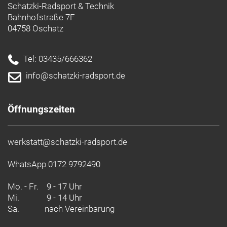
Schatzki-Radsport & Technik
Bahnhofstraße 7F
Die richtige Pflege
04758 Oschatz
Die richtige Pflege
Bessere Produkte für einen besseren Planeten
Tel: 03435/666362
Unser erklärtes Ziel ist es, unseren CO2-Fußabdruck
info@schatzki-radsport.de
zu reduzieren und zirkuläre Produktkonzepte zu
etablieren. Dieses und andere Produkte enthalten
recycelte Materialien und werden mithilfe
Öffnungszeiten
umweltfreundlicherer Herstellungsverfahren
gefertigt.
werkstatt@schatzki-radsport.de
- Materialtyp: Strick
- Materialtechnologie: Antimikrobiell
WhatsApp 0172 9792490
- Fasergehalt: 74 % recyceltes Polyamid / 26 %
Elastan
Mo. - Fr.
9 - 17 Uhr
Mi.
9 - 14 Uhr
Sa.
nach Vereinbarung