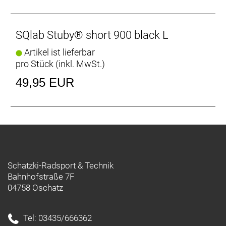
SQlab Stuby® short 900 black L
Artikel ist lieferbar
pro Stück (inkl. MwSt.)
49,95 EUR
Schatzki-Radsport & Technik
Bahnhofstraße 7F
04758 Oschatz
Tel: 03435/666362