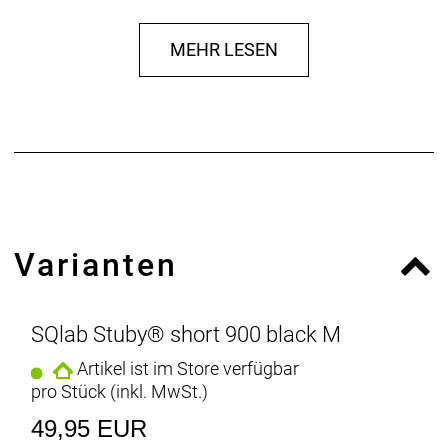
Stuby® Form: die Barends lassen sich durch die
außergewöhnliche Form sehr weit hinten greifen.
MEHR LESEN
Dadurch wird die Rückenneigung aufrechter.
Gleichzeitig lässt sich der Stuby® Barend aber auch
wie herkömmliche Barends greifen, wodurch die
Sitzposition etwas sportlicher wird. Somit bietet der
Stuby® Griff trotz der kompakten Bauweise viele
verschiedene Griffmöglichkeiten.
Varianten
SQlab Stuby® short 900 black M
Artikel ist im Store verfügbar
pro Stück (inkl. MwSt.)
49,95 EUR