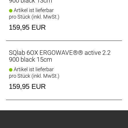
900 black 13cm
Uphills oder anspruchsvolle Downhills – dieser
Artikel ist lieferbar
Sattel ist ideal für alle, die Komfort und
pro Stück (inkl. MwSt.)
Bewegungsfreiheit schätzen, ohne auf Performance
zu verzichten.
159,95 EUR
SQlab 6OX ERGOWAVE®® active 2.2
900 black 15cm
Artikel ist lieferbar
pro Stück (inkl. MwSt.)
159,95 EUR