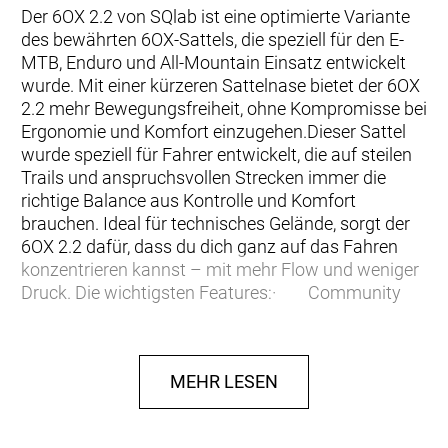
Der 6OX 2.2 von SQlab ist eine optimierte Variante
des bewährten 6OX-Sattels, die speziell für den E-
MTB, Enduro und All-Mountain Einsatz entwickelt
wurde. Mit einer kürzeren Sattelnase bietet der 6OX
2.2 mehr Bewegungsfreiheit, ohne Kompromisse bei
Ergonomie und Komfort einzugehen.Dieser Sattel
wurde speziell für Fahrer entwickelt, die auf steilen
Trails und anspruchsvollen Strecken immer die
richtige Balance aus Kontrolle und Komfort
brauchen. Ideal für technisches Gelände, sorgt der
6OX 2.2 dafür, dass du dich ganz auf das Fahren
konzentrieren kannst – mit mehr Flow und weniger
Druck. Die wichtigsten Features:· Community
Feedback - Wir setzen auf eure Erfahrungen, um
unsere Produkte stetig zu verbessern. So entstand
die kürzere Sattelnase des 6OX 2.2 – für mehr
MEHR LESEN
Bewegungsfreiheit und Komfort auf
anspruchsvollen Trails. · Kürzere Sattelnase –
Die kürzere Sattelnase sorgt für mehr