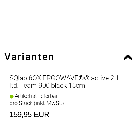
Entlastung + Stütze + Perfekt für das E-MTB, aber
auch für das All-Mountain und Enduro Bike +
Limitiertes Team-Design
Varianten
SQlab 6OX ERGOWAVE®® active 2.1
ltd. Team 900 black 15cm
Artikel ist lieferbar
pro Stück (inkl. MwSt.)
159,95 EUR