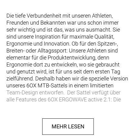
Die tiefe Verbundenheit mit unseren Athleten,
Freunden und Bekannten war uns schon immer
sehr wichtig und ist das, was uns ausmacht. Sie
sind unsere Inspiration für maximale Qualität,
Ergonomie und Innovation. Ob für den Spitzen-,
Breiten- oder Alltagssport: Unsere Athleten sind
elementar für die Produktentwicklung, denn
Ergonomie dort zu entwickeln, wo sie gebraucht
und genutzt wird, ist für uns seit dem ersten Tag
zielführend. Deshalb haben wir die spezielle Version
unseres 6OX MTB-Sattels in einem limitierten
Team-Design entworfen. Der Sattel verfügt über
alle Features des 6OX ERGOWAVE active 2.1: Die
ERGOWAVE®-Form mit der erhöhten Unterstützung
im hinteren Bereich und das active-System
verbessern den Sattel in vielen Details und machen
MEHR LESEN
ihn auf dem E-Bike unschlagbar in Sachen
Entlastung, Komfort, Technik. + Komfort +