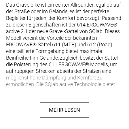
Das Gravelbike ist ein echter Allrounder: egal ob auf
der Straße oder im Gelände, es ist der perfekte
Begleiter für jeden, der Komfort bevorzugt. Passend
zu diesen Eigenschaften ist der 614 ERGOWAVE®
active 2.1 der neue Gravel-Sattel von SQlab. Dieses
Modell vereint die Vorteile der bekannten
ERGOWAVE® Sättel 611 (MTB) und 612 (Road):
eine taillierte Formgebung bietet maximale
Beinfreiheit im Gelände, zugleich besitzt der Sattel
die Polsterung des 611 ERGOWAVE® Modells, um
auf ruppigen Strecken abseits der Straßen eine
möglichst hohe Dämpfung und Komfort zu
ermöglichen. Die SQlab active Technologie bietet
zusätzlichen Komfort, besonders auf dem
Gravelbike, indem sie die Bandscheiben mobilisiert.
Hochwertiger Kevlarbezug schützt die besonders
MEHR LESEN
beanspruchten Stellen am Sattel. + Mehr Komfort
+ Plus Polsterung + Maximale Beinfreiheit +
Rückenfreundlich ERGOWAVE® shape Der Sattel