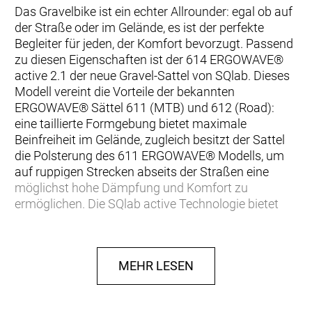
Das Gravelbike ist ein echter Allrounder: egal ob auf
der Straße oder im Gelände, es ist der perfekte
Begleiter für jeden, der Komfort bevorzugt. Passend
zu diesen Eigenschaften ist der 614 ERGOWAVE®
active 2.1 der neue Gravel-Sattel von SQlab. Dieses
Modell vereint die Vorteile der bekannten
ERGOWAVE® Sättel 611 (MTB) und 612 (Road):
eine taillierte Formgebung bietet maximale
Beinfreiheit im Gelände, zugleich besitzt der Sattel
die Polsterung des 611 ERGOWAVE® Modells, um
auf ruppigen Strecken abseits der Straßen eine
möglichst hohe Dämpfung und Komfort zu
ermöglichen. Die SQlab active Technologie bietet
zusätzlichen Komfort, besonders auf dem
Gravelbike, indem sie die Bandscheiben mobilisiert.
Hochwertiger Kevlarbezug schützt die besonders
MEHR LESEN
beanspruchten Stellen am Sattel. + Mehr Komfort
+ Plus Polsterung + Maximale Beinfreiheit +
Rückenfreundlich ERGOWAVE® shape Der Sattel