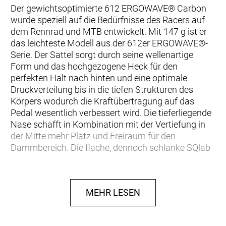
Der gewichtsoptimierte 612 ERGOWAVE® Carbon
wurde speziell auf die Bedürfnisse des Racers auf
dem Rennrad und MTB entwickelt. Mit 147 g ist er
das leichteste Modell aus der 612er ERGOWAVE®-
Serie. Der Sattel sorgt durch seine wellenartige
Form und das hochgezogene Heck für den
perfekten Halt nach hinten und eine optimale
Druckverteilung bis in die tiefen Strukturen des
Körpers wodurch die Kraftübertragung auf das
Pedal wesentlich verbessert wird. Die tieferliegende
Nase schafft in Kombination mit der Vertiefung in
der Mitte mehr Platz und Freiraum für den
Dammbereich. Die flache, dennoch schlanke SQlab
MaxContact® Sattelnase, sowie die straffe
Polsterung, wurden beim 612er optimal auf die
Bedürfnisse auf dem Rennrad abgestimmt. Die
MEHR LESEN
Flexeigenschaften des Sattels sind für einen
optimalen Komfort bis 75 kg abgestimmt. Die
Maximalbelastung sollte 90 kg nicht