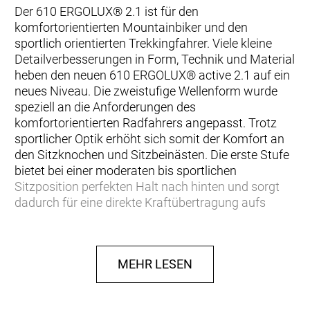
Der 610 ERGOLUX® 2.1 ist für den
komfortorientierten Mountainbiker und den
sportlich orientierten Trekkingfahrer. Viele kleine
Detailverbesserungen in Form, Technik und Material
heben den neuen 610 ERGOLUX® active 2.1 auf ein
neues Niveau. Die zweistufige Wellenform wurde
speziell an die Anforderungen des
komfortorientierten Radfahrers angepasst. Trotz
sportlicher Optik erhöht sich somit der Komfort an
den Sitzknochen und Sitzbeinästen. Die erste Stufe
bietet bei einer moderaten bis sportlichen
Sitzposition perfekten Halt nach hinten und sorgt
dadurch für eine direkte Kraftübertragung aufs
Pedal. Die zweite Stufe nimmt die Sitzknochen, bzw.
die bei der sportlichen Sitzposition zur Auflage
kommenden Sitzbeinäste optimal auf und sorgt
MEHR LESEN
dadurch für eine bestmögliche Druckverteilung.
Dabei sorgt die tieferliegende Sattelnase für eine
Druckentlastung der sensiblen Strukturen und der