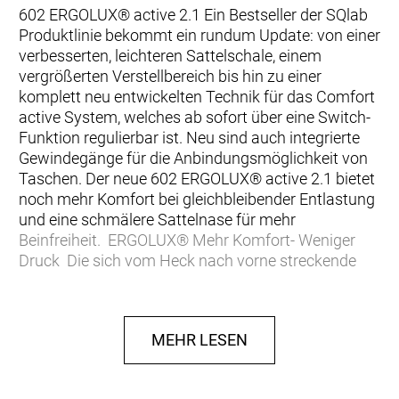
602 ERGOLUX® active 2.1 Ein Bestseller der SQlab
Produktlinie bekommt ein rundum Update: von einer
verbesserten, leichteren Sattelschale, einem
vergrößerten Verstellbereich bis hin zu einer
komplett neu entwickelten Technik für das Comfort
active System, welches ab sofort über eine Switch-
Funktion regulierbar ist. Neu sind auch integrierte
Gewindegänge für die Anbindungsmöglichkeit von
Taschen. Der neue 602 ERGOLUX® active 2.1 bietet
noch mehr Komfort bei gleichbleibender Entlastung
und eine schmälere Sattelnase für mehr
Beinfreiheit. ERGOLUX® Mehr Komfort- Weniger
Druck Die sich vom Heck nach vorne streckende
wellenförmige Erhebung der ERGOLUX® Sättel
passen in ihrer Form perfekt zu den meist
bauchigen Sitzbeinästen. Die vergrößerte, weniger
MEHR LESEN
punktuelle Auflagefläche, sorgt für eine
bestmögliche Druckverteilung. Die erste Stufe
bietet Halt nach hinten und sorgt für eine