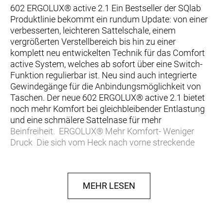
602 ERGOLUX® active 2.1 Ein Bestseller der SQlab
Produktlinie bekommt ein rundum Update: von einer
verbesserten, leichteren Sattelschale, einem
vergrößerten Verstellbereich bis hin zu einer
komplett neu entwickelten Technik für das Comfort
active System, welches ab sofort über eine Switch-
Funktion regulierbar ist. Neu sind auch integrierte
Gewindegänge für die Anbindungsmöglichkeit von
Taschen. Der neue 602 ERGOLUX® active 2.1 bietet
noch mehr Komfort bei gleichbleibender Entlastung
und eine schmälere Sattelnase für mehr
Beinfreiheit. ERGOLUX® Mehr Komfort- Weniger
Druck Die sich vom Heck nach vorne streckende
wellenförmige Erhebung der ERGOLUX® Sättel
passen in ihrer Form perfekt zu den meist
bauchigen Sitzbeinästen. Die vergrößerte, weniger
MEHR LESEN
punktuelle Auflagefläche, sorgt für eine
bestmögliche Druckverteilung. Die erste Stufe
bietet Halt nach hinten und sorgt für eine