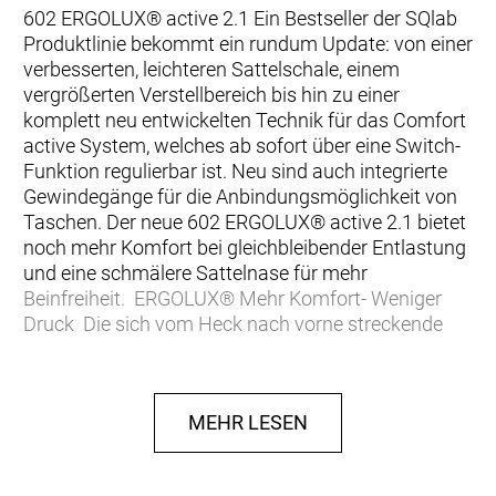
602 ERGOLUX® active 2.1 Ein Bestseller der SQlab
Produktlinie bekommt ein rundum Update: von einer
verbesserten, leichteren Sattelschale, einem
vergrößerten Verstellbereich bis hin zu einer
komplett neu entwickelten Technik für das Comfort
active System, welches ab sofort über eine Switch-
Funktion regulierbar ist. Neu sind auch integrierte
Gewindegänge für die Anbindungsmöglichkeit von
Taschen. Der neue 602 ERGOLUX® active 2.1 bietet
noch mehr Komfort bei gleichbleibender Entlastung
und eine schmälere Sattelnase für mehr
Beinfreiheit. ERGOLUX® Mehr Komfort- Weniger
Druck Die sich vom Heck nach vorne streckende
wellenförmige Erhebung der ERGOLUX® Sättel
passen in ihrer Form perfekt zu den meist
bauchigen Sitzbeinästen. Die vergrößerte, weniger
MEHR LESEN
punktuelle Auflagefläche, sorgt für eine
bestmögliche Druckverteilung. Die erste Stufe
bietet Halt nach hinten und sorgt für eine