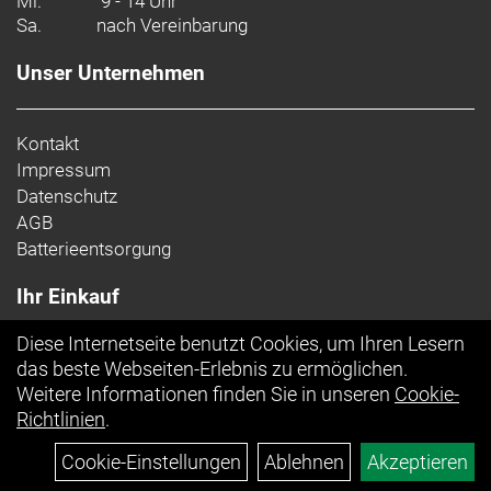
Mi.
9 - 14 Uhr
Sa.
nach Vereinbarung
Unser Unternehmen
Kontakt
Impressum
Datenschutz
AGB
Batterieentsorgung
Ihr Einkauf
Diese Internetseite benutzt Cookies, um Ihren Lesern
Top Artikel
das beste Webseiten-Erlebnis zu ermöglichen.
Weitere Informationen finden Sie in unseren
Cookie-
Richtlinien
.
Cookie-Einstellungen
Ablehnen
Akzeptieren