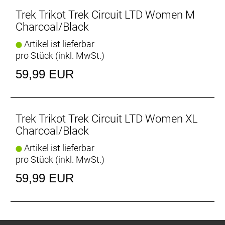
alles, was du unbedingt dabeihaben musst.
Trek Trikot Trek Circuit LTD Women M
UV50+
Charcoal/Black
Die Materialien des Circuit lassen dich gut aussehen
Artikel ist lieferbar
und bieten einen UV-Schutz von 50+.
pro Stück (inkl. MwSt.)
Die richtige Pflege
59,99 EUR
Die richtige Pflege
Bessere Produkte für einen besseren Planeten
Unser erklärtes Ziel ist es, unseren CO2-Fußabdruck
Trek Trikot Trek Circuit LTD Women XL
zu reduzieren und zirkuläre Produktkonzepte zu
Charcoal/Black
etablieren. Dieses und andere Produkte enthalten
Artikel ist lieferbar
recycelte Materialien und werden mithilfe
pro Stück (inkl. MwSt.)
umweltfreundlicherer Herstellungsverfahren
gefertigt.
59,99 EUR
- Materialtyp: Strick
- Fasergehalt: 44 % recyceltes Polyester / 44 %
Cocona 37.5 Polyester / 12 % Spandex