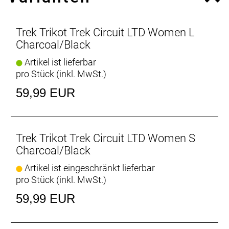
37.5™-Technologie
Die 37.5-Aktivpartikeltechnologie des Circuit
Trek Trikot Trek Circuit LTD Women L
beschleunigt die Schweißverdampfung, um dich
Charcoal/Black
kühl und trocken zu halten und eine ideale
Artikel ist lieferbar
Körperkerntemperatur zu gewährleisten: 37,5 Grad
pro Stück (inkl. MwSt.)
Celsius.
59,99 EUR
Rutschfeste Ärmel
Ärmel mit Raw-Cut-Bündchen mit Silikongrippern
sorgen für einen sicheren Sitz.
Trek Trikot Trek Circuit LTD Women S
Erweiterte Abdeckung am Rücken
Charcoal/Black
Das verlängerte Rückenteil bietet ausreichend
Artikel ist eingeschränkt lieferbar
Abdeckung und sitzt dank Silikongrippern
pro Stück (inkl. MwSt.)
rutschfest.
59,99 EUR
Alles Notwendige dabei
Drei offene Rückentaschen bieten reichlich Platz für