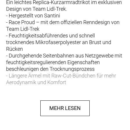
Ein leichtes Replica-Kurzarmradtrikot im exklusiven
Design von Team Lidl-Trek.
- Hergestellt von Santini
- Race Proud – mit dem offiziellen Renndesign von
Team Lidl-Trek
- Feuchtigkeitsabführendes und schnell
trocknendes Mikrofaserpolyester an Brust und
Rücken
- Durchgehende Seitenbahnen aus Netzgewebe mit
feuchtigkeitsregulierenden Eigenschaften
beschleunigen den Trocknungsprozess
- Längere Ärmel mit Raw-Cut-Bündchen für mehr
Aerodynamik und Komfort
- Durchgehender Reißverschluss ermöglicht auf
langen Anstiegen und an warmen Tagen eine
optimale Belüftung
MEHR LESEN
- Drei offene Rückentaschen bieten Platz für alles
Wesentliche
- Eng anliegender Schnitt mit aerodynamischer
Passform für verbesserte Performance