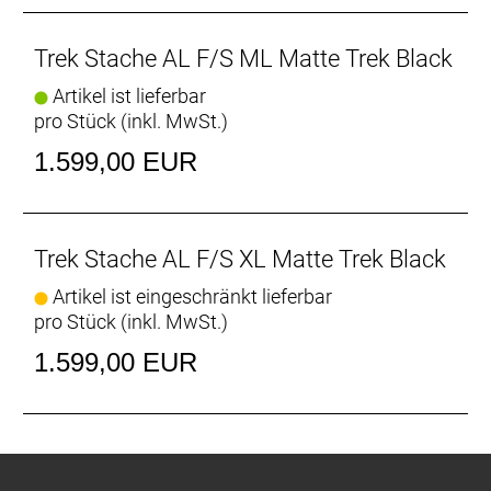
Fortschrittliche Rahmentechnologie
Das Stache ist dank seiner extrakurzen 420-mm-
Trek Stache AL F/S ML Matte Trek Black
Kettenstreben überraschend agil. Die erhöhte
Artikel ist lieferbar
Midstay schafft Platz für extragroße Reifen,
pro Stück (inkl. MwSt.)
während Horizontal verschiebbare Ausfallenden die
Feinabstimmung des Radstandes ermöglichen.
1.599,00 EUR
29 Plus
29 Plus ist ein breiterer 3"-Reifen, der unbarmherzig
zugreift und locker über ruppiges Terrain
Trek Stache AL F/S XL Matte Trek Black
hinwegrollt. Und mit seiner hohen Schwungmasse
Artikel ist eingeschränkt lieferbar
und den verbesserten Überrolleigenschaften bietet
pro Stück (inkl. MwSt.)
er all die Vorteile, die du an 29ern kennst und
schätzt.
1.599,00 EUR