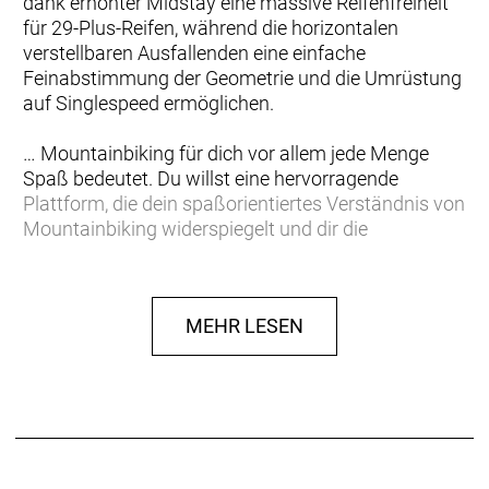
dank erhöhter Midstay eine massive Reifenfreiheit
für 29-Plus-Reifen, während die horizontalen
verstellbaren Ausfallenden eine einfache
Feinabstimmung der Geometrie und die Umrüstung
auf Singlespeed ermöglichen.
… Mountainbiking für dich vor allem jede Menge
Spaß bedeutet. Du willst eine hervorragende
Plattform, die dein spaßorientiertes Verständnis von
Mountainbiking widerspiegelt und dir die
Vielseitigkeit bietet, dein Bike entweder mit
Schaltung oder als Singlespeed zu fahren.
MEHR LESEN
Ein trailtaugliches Rahmenset aus Alpha Platinum
Aluminium mit superkurzen Kettenstreben, die sich
vor allem auf deftigen Sprüngen und in engen
Kurven bezahlt machen. Das Stache AL-Rahmenset
verfügt über horizontale verstellbare Ausfallenden
zur Feinabstimmung deiner Geometrie oder zur
Umrüstung auf Singlespeed. Die Züge für Schaltung