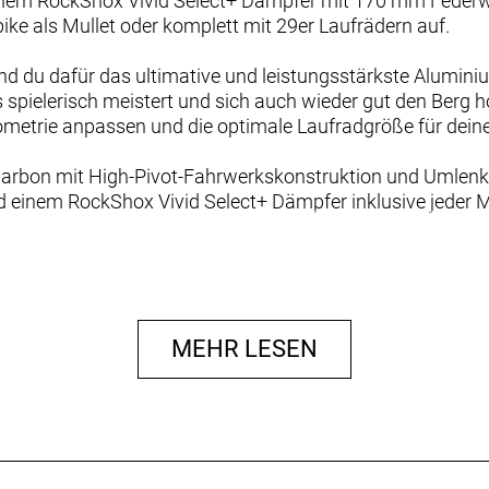
nem RockShox Vivid Select+ Dämpfer mit 170 mm Federwe
bike als Mullet oder komplett mit 29er Laufrädern auf.
 du dafür das ultimative und leistungsstärkste Alumini
spielerisch meistert und sich auch wieder gut den Berg hoc
ometrie anpassen und die optimale Laufradgröße für deine
rbon mit High-Pivot-Fahrwerkskonstruktion und Umlenk
einem RockShox Vivid Select+ Dämpfer inklusive jeder M
n Trails unterwegs bist und dein Aluminium-Bike diesen S
dich geschaffen. Von Enduro bis Backcountry-Abenteuer ze
auf deine Bedürfnisse abgestimmt werden. Damit steht dir
MEHR LESEN
ei diesem Slash Rahmenset sind dir bei der Ausstattung k
m Drehpunkt sorgt auf anspruchsvollen Abfahrten für abso
 übergroße Umlenkrollen einen erstaunlich effizienten Vo
ession und optionalem Steuersatz mit verstellbarem Winke
 im Mullet-Setup mit 29“ vorne und 27,5“ hinten oder fahr