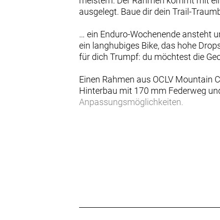
meistern. Der Rahmen kommt mit ei
ausgelegt. Baue dir dein Trail-Traum
… ein Enduro-Wochenende ansteht und
ein langhubiges Bike, das hohe Drops 
für dich Trumpf: du möchtest die Ge
Einen Rahmen aus OCLV Mountain Ca
Hinterbau mit 170 mm Federweg und 
Anpassungsmöglichkeiten.
Wenn du häufig viele Stunden auf de
ist das Slash AL Rahmenset wie für 
Leistungen aus und kann individuell 
- Du hast die Qual der Wahl, denn b
- Sein High-Pivot-Fahrwerk mit hohe
abgestimmte Anti-Squat-Werte und die
- Dank verstellbarer Fahrwerksprogr
individuelle Präferenzen anpassen.
- Konfiguriere die Laufräder entweder