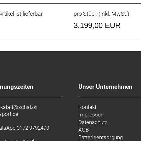
r, praktischer und alle Kunststoffteile sind aus recycelten
rtikel ist lieferbar
pro Stück (inkl. MwSt.)
ownhill
faches Umlegen des Flipchips an. Fahre dein Bike in der 
3.199,00 EUR
uppigen Trails mit härteren Schlägen. Lege den Flipchip a
, ohne Angst vor Durchschlägen haben zu müssen – oder
 Lenkwinkel
en (optional erhältlich), um den um ein Grad anzuheben od
fnungszeiten
Unser Unternehmen
kstatt@schatzki-
Kontakt
sport.de
Impressum
Datenschutz
tsApp 0172 9792490
AGB
Batterieentsorgung