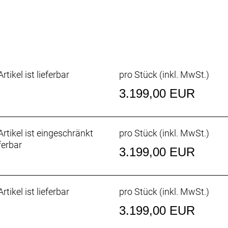
h bietet genügend Platz für Werkzeuge, Pannenset und Sn
erzeugt beim Eintauschen der Federung einen rückwärtsg
ags bewegt und auf diese Weise schneller ausweicht. Auf d
wird beibehalten, bei gleichzeitig beeindruckender Trakt
rtikel ist lieferbar
pro Stück (inkl. MwSt.)
3.199,00 EUR
h beseitigt nicht nur den Pedalrückschlag des hohen Dre
male Anti-Squat-Werte für eine hohe Antriebseffizienz. Die
geschmeidigere Gangwechsel und eine optimale Fahrwer
rtikel ist eingeschränkt
pro Stück (inkl. MwSt.)
ferbar
3.199,00 EUR
nnst du selbst große Brocken Volley nehmen, während ein 
t. Willst du den maximalen Speed eines 29er-Setups? Dann
). Dadurch wird das Innenlager abgesenkt und du kannst 
rtikel ist lieferbar
pro Stück (inkl. MwSt.)
3.199,00 EUR