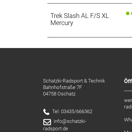
Der Staufachdeckel am Slash ist größe
A
Verstellbares Setup für Vollgas im D
Trek Slash AL F/S XL
Passe die Hebelübersetzung durch ein
Mercury
ein geschmeidigeres Fahrgefühl auf r
wenn du große Rampen fahren willst
fahren willst.
Du entscheidest: flacher oder steiler
Installiere angewinkelte Lagerschal
Innenlagerhöhe zu beeinflussen.
Schatzki-Radsport & Technik
Öf
Bahnhofstraße 7F
04758 Oschatz
wer
rad
Tel: 03435/666362
Wha
info@schatzki-
radsport.de