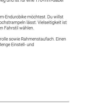
g und ist für eine 170-mm-Gabel
um-Endurobike möchtest. Du willst
hstrampeln lässt. Vielseitigkeit ist
n Fahrstil wählen.
rolle sowie Rahmenstaufach. Einen
enge Einstell- und
trapazen gewachsen sein soll, dann
ichnet es sich durch starke
 die ganze Welt offen.
aum Grenzen gesetzt.
lute Kontrolle, während fein
rtrieb garantieren.
l lässt sich das Fahrverhalten an
e vorne und hinten 29er.