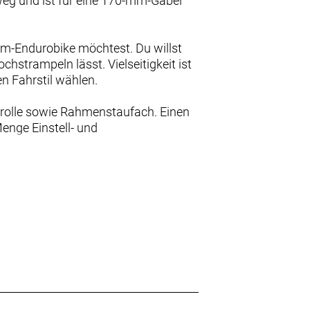
g und ist für eine 170-mm-Gabel
um-Endurobike möchtest. Du willst
hstrampeln lässt. Vielseitigkeit ist
n Fahrstil wählen.
rolle sowie Rahmenstaufach. Einen
enge Einstell- und
trapazen gewachsen sein soll, dann
ichnet es sich durch starke
 die ganze Welt offen.
aum Grenzen gesetzt.
lute Kontrolle, während fein
rtrieb garantieren.
l lässt sich das Fahrverhalten an
e vorne und hinten 29er.