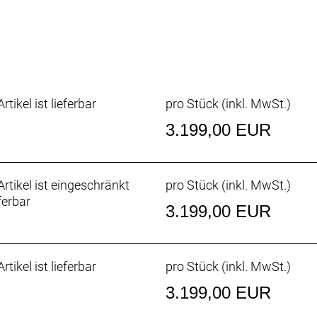
h bietet genügend Platz für Werkzeuge, Pannenset und Sn
erzeugt beim Eintauschen der Federung einen rückwärtsg
ags bewegt und auf diese Weise schneller ausweicht. Auf d
wird beibehalten, bei gleichzeitig beeindruckender Trakt
rtikel ist lieferbar
pro Stück (inkl. MwSt.)
3.199,00 EUR
h beseitigt nicht nur den Pedalrückschlag des hohen Dre
male Anti-Squat-Werte für eine hohe Antriebseffizienz. Die
geschmeidigere Gangwechsel und eine optimale Fahrwer
rtikel ist eingeschränkt
pro Stück (inkl. MwSt.)
ferbar
3.199,00 EUR
nnst du selbst große Brocken Volley nehmen, während ein 
t. Willst du den maximalen Speed eines 29er-Setups? Dann
). Dadurch wird das Innenlager abgesenkt und du kannst 
rtikel ist lieferbar
pro Stück (inkl. MwSt.)
3.199,00 EUR