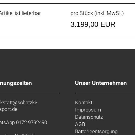
r, praktischer und alle Kunststoffteile sind aus recycelten
rtikel ist lieferbar
pro Stück (inkl. MwSt.)
ownhill
faches Umlegen des Flipchips an. Fahre dein Bike in der 
3.199,00 EUR
uppigen Trails mit härteren Schlägen. Lege den Flipchip a
, ohne Angst vor Durchschlägen haben zu müssen – oder
 Lenkwinkel
en (optional erhältlich), um den um ein Grad anzuheben od
fnungszeiten
Unser Unternehmen
kstatt@schatzki-
Kontakt
sport.de
Impressum
Datenschutz
tsApp 0172 9792490
AGB
Batterieentsorgung