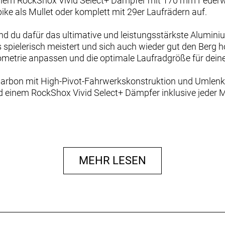
nem RockShox Vivid Select+ Dämpfer mit 170 mm Federwe
bike als Mullet oder komplett mit 29er Laufrädern auf.
 du dafür das ultimative und leistungsstärkste Alumini
spielerisch meistert und sich auch wieder gut den Berg hoc
ometrie anpassen und die optimale Laufradgröße für deine
rbon mit High-Pivot-Fahrwerkskonstruktion und Umlenk
einem RockShox Vivid Select+ Dämpfer inklusive jeder M
n Trails unterwegs bist und dein Aluminium-Bike diesen S
dich geschaffen. Von Enduro bis Backcountry-Abenteuer ze
auf deine Bedürfnisse abgestimmt werden. Damit steht dir
MEHR LESEN
ei diesem Slash Rahmenset sind dir bei der Ausstattung k
m Drehpunkt sorgt auf anspruchsvollen Abfahrten für abso
 übergroße Umlenkrollen einen erstaunlich effizienten Vo
ession und optionalem Steuersatz mit verstellbarem Winke
 im Mullet-Setup mit 29“ vorne und 27,5“ hinten oder fahr