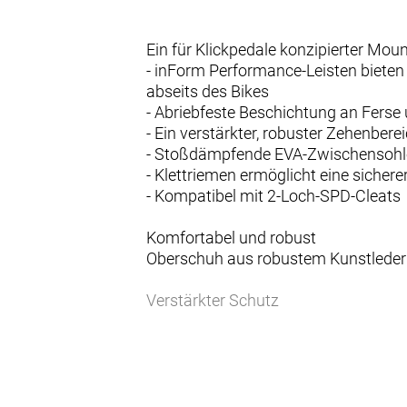
Ein für Klickpedale konzipierter Moun
- inForm Performance-Leisten biete
abseits des Bikes
- Abriebfeste Beschichtung an Ferse
- Ein verstärkter, robuster Zehenbere
- Stoßdämpfende EVA-Zwischensohl
- Klettriemen ermöglicht eine siche
- Kompatibel mit 2-Loch-SPD-Cleats
Komfortabel und robust
Oberschuh aus robustem Kunstleder b
Verstärkter Schutz
Eine verstärkte, robuste Zehenkappe w
den Weg legt.
GnarGuard-Besätze
Abriebfeste Beschichtung an Ferse u