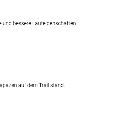
e und bessere Laufeigenschaften
apazen auf dem Trail stand.
, egal welche Steine der Trail dir in
arantieren eine hohe Langlebigkeit