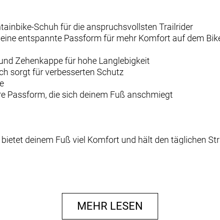
tainbike-Schuh für die anspruchsvollsten Trailrider
n eine entspannte Passform für mehr Komfort auf dem Bik
 und Zehenkappe für hohe Langlebigkeit
ich sorgt für verbesserten Schutz
e
rere Passform, die sich deinem Fuß anschmiegt
ietet deinem Fuß viel Komfort und hält den täglichen Str
idersteht härtestem Terrain und bietet zusätzlichen Schutz
MEHR LESEN
nd Zehenkappe schützen stark beanspruchte Stellen und g