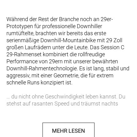
Während der Rest der Branche noch an 29er-
Prototypen für professionelle Downhiller
rumtüftelte, brachten wir bereits das erste
serienmäßige Downhill-Mountainbike mit 29 Zoll
großen Laufrädern unter die Leute. Das Session C
29-Rahmenset kombiniert die rollfreudige
Performance von 29ern mit unserer bewährten
Downhill-Rahmentechnologie. Es ist lang, stabil und
aggressiv, mit einer Geometrie, die für extrem
schnelle Runs konzipiert ist.
… du nicht ohne Geschwindigkeit leben kannst. Du
stehst auf rasanten Speed und träumst nachts
sogar davon. Und wenn du oben auf dem Berg
stehst, holst du ihn dir. Du willst schneller rollende
29"-Laufräder, einen Carbonrahmen und die neueste
MEHR LESEN
DH-Technologie, die es für Geld zu kaufen gibt.