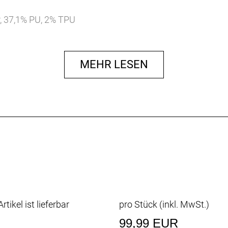
r, 37,1% PU, 2% TPU
MEHR LESEN
rtikel ist lieferbar
pro Stück (inkl. MwSt.)
99,99 EUR