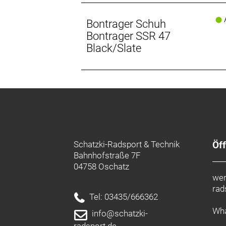
A
Bontrager Schuh
Bontrager SSR 47
Black/Slate
Schatzki-Radsport & Technik
Öf
Bahnhofstraße 7F
04758 Oschatz
wer
rad
Tel: 03435/666362
Wha
info@schatzki-