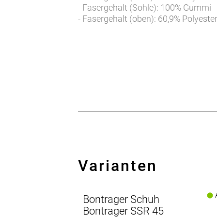
- Fasergehalt (Sohle): 100% Gummi
- Fasergehalt (oben): 60,9% Polyeste
Varianten
A
Bontrager Schuh
Bontrager SSR 45