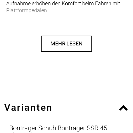
Aufnahme erhöhen den Komfort beim Fahren mit
Plattformpedalen
- Fasergehalt (Liner): 100% Polyester
- Fasergehalt (Sohle): 100% Gummi
- Fasergehalt (oben): 60,9% Polyester, 37,1% PU, 2%
MEHR LESEN
TPU
Varianten
Bontrager Schuh Bontrager SSR 45