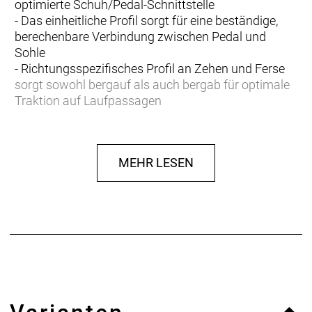
optimierte Schuh/Pedal-Schnittstelle
- Das einheitliche Profil sorgt für eine beständige,
berechenbare Verbindung zwischen Pedal und
Sohle
- Richtungsspezifisches Profil an Zehen und Ferse
sorgt sowohl bergauf als auch bergab für optimale
Traktion auf Laufpassagen
- Robustes, perforiertes Synthetikobermaterial
verbessert die Atmungsaktivität und widersteht den
Strapazen im Gelände
MEHR LESEN
- Verstärkte Zehenbox schützt vor Abrieb und allerlei
Trailunrat
- Stoßdämpfende EVA-Zwischensohle absorbiert
Schläge
- Schnürsenkel garantieren eine perfekte Passform
und die integrierte Schnürsenkelgarage fixiert sie
beim Pedalieren sicher am Schuh
Leistungsstarker Leisten
inForm Performance-Leisten sorgt für eine