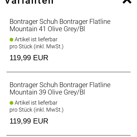
Varianten
bequeme Passform mit flacherer Fußstellung für
mehr Vielseitigkeit und hoher Alltagstauglichkeit.
Bontrager Schuh Bontrager Flatline
Fest im Griff
Mountain 41 Olive Grey/Bl
Langlebige Schnürsenkel und integrierte
Artikel ist lieferbar
Schnürsenkelgarage erlauben eine individuelle
pro Stück (inkl. MwSt.)
Passform.
119,99 EUR
Fester Halt und volle Attacke
Griffige Vibram-Gummisohle sorgt für optimalen
Kontakt mit dem Pedal und dem Untergrund.
Bontrager Schuh Bontrager Flatline
Souverän und zuverlässig
Mountain 39 Olive Grey/Bl
Das einheitliche Profil sorgt für eine beständige,
Artikel ist lieferbar
berechenbare Schnittstelle zwischen Pedal und
pro Stück (inkl. MwSt.)
Sohle, damit du auch in ruppigem Gelände stets die
Kontrolle behältst.
119,99 EUR
Gut zu Fuß