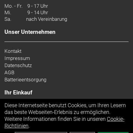
Mo. - Fr.
9 - 17 Uhr
Mi.
Für alle Fahrer/innen
9 - 14 Uhr
Sa.
nach Vereinbarung
Das große Angebot an Unisex-Größen lässt Fahrer
jeden Geschlechts von denselben großartigen
Unser Unternehmen
Performance-Features und Farboptionen
profitieren.
Kontakt
- Fasergehalt (Liner): 100% Polyester
Impressum
- Fasergehalt (Sohle): 65 % Ethylenvinylacetat /
Datenschutz
35 % Gummi
AGB
- Fasergehalt (oben): 80 % Polyurethan, 12 %
Batterieentsorgung
thermoplastisches Polyurethan, 8 % Polyester
Ihr Einkauf
Diese Internetseite benutzt Cookies, um Ihren Lesern
Top Artikel
das beste Webseiten-Erlebnis zu ermöglichen.
Weitere Informationen finden Sie in unseren
Cookie-
Richtlinien
.