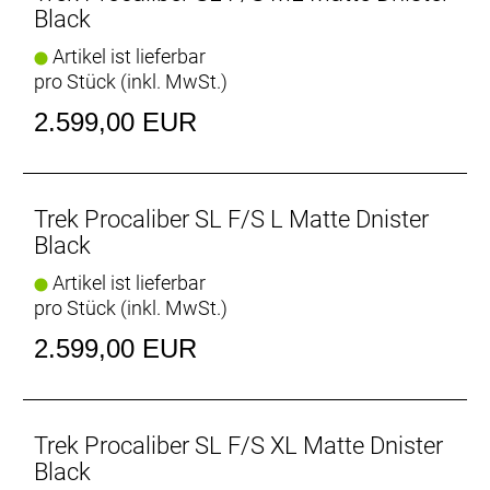
- Boost148-Einbaubreite für 29"-Laufräder bei
Black
nahezu allen Rahmengrößen – nur Rahmen in
Artikel ist lieferbar
Größe S kommen mit einer 142 x 12 mm-
pro Stück (inkl. MwSt.)
Hinterradachse und rollen auf 27-Zoll-Laufrädern
2.599,00 EUR
OCLV Mountain Carbon
Dank exklusiver Materialien und präziser Lay-up-
Prozesse, fortschrittlichster Konstruktionsverfahren
und besonders strenger Teststandards ist das von
Trek Procaliber SL F/S L Matte Dnister
Trek speziell für Mountainbikes entwickelte Carbon
Black
extrem robust.
Artikel ist lieferbar
pro Stück (inkl. MwSt.)
IsoSpeed-Komfort
IsoSpeed reduziert die Kraftspitzen von Stößen und
2.599,00 EUR
Vibrationen, sodass du effizienter und länger
kraftvoll in die Pedale treten kannst.
Trek Procaliber SL F/S XL Matte Dnister
Black