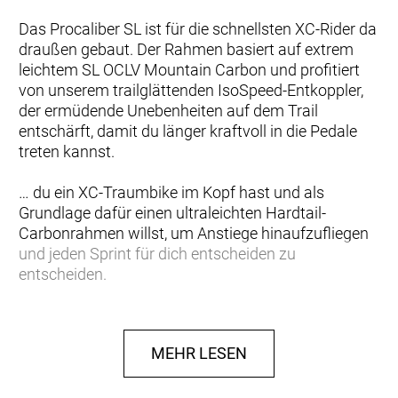
Das Procaliber SL ist für die schnellsten XC-Rider da
draußen gebaut. Der Rahmen basiert auf extrem
leichtem SL OCLV Mountain Carbon und profitiert
von unserem trailglättenden IsoSpeed-Entkoppler,
der ermüdende Unebenheiten auf dem Trail
entschärft, damit du länger kraftvoll in die Pedale
treten kannst.
… du ein XC-Traumbike im Kopf hast und als
Grundlage dafür einen ultraleichten Hardtail-
Carbonrahmen willst, um Anstiege hinaufzufliegen
und jeden Sprint für dich entscheiden zu
entscheiden.
Einen superleichten Rahmen aus SL OCLV Mountain
Carbon mit interner Control Freak-Zugführung und
MEHR LESEN
trailglättendem IsoSpeed-Entkoppler. Das
Procaliber SL-Rahmenset kommt mit einem
Steuersatz und ist für ein PF92-Tretlager und für