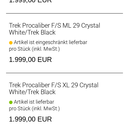
IsoSpeed reduziert die Kraftspitzen von Stößen und
Vibrationen, sodass du effizienter und länger
kraftvoll in die Pedale treten kannst.
Trek Procaliber F/S ML 29 Crystal
OCLV Mountain Carbon
White/Trek Black
Dank exklusiver Materialien und präziser Lay-up-
Artikel ist eingeschränkt lieferbar
Prozesse, fortschrittlichster Konstruktionsverfahren
pro Stück (inkl. MwSt.)
und besonders strenger Teststandards ist das von
Trek speziell für Mountainbikes entwickelte Carbon
1.999,00 EUR
extrem robust.
Straight Shot-Unterrohr
Das Straight Shot-Unterrohr verleiht dem Rahmen
Trek Procaliber F/S XL 29 Crystal
zusätzliche Steifigkeit, ohne das Gewicht zu
White/Trek Black
erhöhen. Damit kannst du selbst in rauem Gelände
Artikel ist lieferbar
deine Linie halten und den nächsten Anstieg
pro Stück (inkl. MwSt.)
problemlos hochfliegen.
1.999,00 EUR