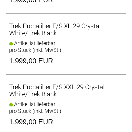
IsoSpeed reduziert die Kraftspitzen von Stößen und
Vibrationen, sodass du effizienter und länger
kraftvoll in die Pedale treten kannst.
Trek Procaliber F/S XL 29 Crystal
OCLV Mountain Carbon
White/Trek Black
Dank exklusiver Materialien und präziser Lay-up-
Artikel ist lieferbar
Prozesse, fortschrittlichster Konstruktionsverfahren
pro Stück (inkl. MwSt.)
und besonders strenger Teststandards ist das von
Trek speziell für Mountainbikes entwickelte Carbon
1.999,00 EUR
extrem robust.
Straight Shot-Unterrohr
Das Straight Shot-Unterrohr verleiht dem Rahmen
Trek Procaliber F/S XXL 29 Crystal
zusätzliche Steifigkeit, ohne das Gewicht zu
White/Trek Black
erhöhen. Damit kannst du selbst in rauem Gelände
Artikel ist lieferbar
deine Linie halten und den nächsten Anstieg
pro Stück (inkl. MwSt.)
problemlos hochfliegen.
1.999,00 EUR