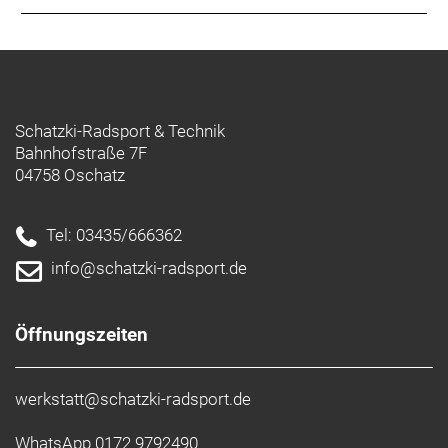
das Standard-Hinterradachsenmaß von 135 mm
verwendet.
Eine bessere Methode der Aluminiumherstellung
Im Jahr 2024 haben wir damit begonnen,
emissionsintensives Aluminium aus unserer
Schatzki-Radsport & Technik
Fertigung zu entfernen und durch emissionsarmes
Bahnhofstraße 7F
Aluminium zu ersetzen, das unter Nutzung
04758 Oschatz
erneuerbarer Energien hergestellt wird. Bis
Oktober 2025 wurden nahezu alle von uns
hergestellten Alu-Fahrräder – einschließlich dieses
Tel: 03435/666362
Modells – umgestellt, was zu einer erheblichen
info@schatzki-radsport.de
Verringerung unseres CO2-Fußabdrucks führt.
Öffnungszeiten
werkstatt@schatzki-radsport.de
WhatsApp 0172 9792490