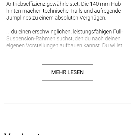
Antriebseffizienz gewährleistet. Die 140 mm Hub
hinten machen technische Trails und aufregende
Jumplines zu einem absoluten Vergnügen.
… du einen erschwinglichen, leistungsfähigen Full-
Suspension-Rahmen suchst, den du nach deinen
eigenen Vorstellungen aufbauen kannst. Du willst
einen vielseitigen Rahmen, der sowohl mit deftigen
Abfahrten als auch mit knackigen Anstiegen
problemlos klarkommt.
MEHR LESEN
Einen leichten Aluminiumrahmen mit interner
Zugführung zum Schutz von Zügen und Leitungen
und für ein sauberes Setup. Der FOX Performance
Float X-Hinterbaudämpfer macht kleineren
Unebenheiten unverzüglich den Garaus und glättet
brutale Abfahrten klaglos. Die verstellbare
Geometrie erlaubt die individuelle Anpassung des
Lenk- und Sitzwinkels.