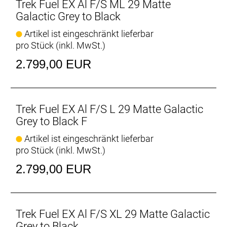
mehr Vertrauen.
Trek Fuel EX Al F/S ML 29 Matte
Galactic Grey to Black
Du entscheidest: flacher oder steiler Lenkwinkel
Artikel ist eingeschränkt lieferbar
Installiere angewinkelte Lagerschalen (optional
pro Stück (inkl. MwSt.)
erhältlich), um den 64,5-Grad-Lenkwinkel um ein
Grad anzuheben oder abzusenken, ohne die
2.799,00 EUR
Innenlagerhöhe zu beeinflussen.
Passe das Fahrwerk an deine Anforderungen an
Passe die Hebelübersetzung durch einfaches
Trek Fuel EX Al F/S L 29 Matte Galactic
Umlegen des Flipchips an. Fahre dein Bike in der
Grey to Black F
weniger progressiven Einstellung für ein
Artikel ist eingeschränkt lieferbar
geschmeidigeres Fahrgefühl auf ruppigen Trails mit
pro Stück (inkl. MwSt.)
härteren Schlägen. Lege den Flipchip auf die
progressivere Stellung um, wenn du große Rampen
2.799,00 EUR
fahren willst, ohne Angst vor Durchschlägen haben
zu müssen – oder wenn du einen
Stahlfederdämpfer fahren willst.
Trek Fuel EX Al F/S XL 29 Matte Galactic
Größenspezifische Kettenstreben
Grey to Black