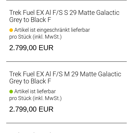
Geometriekonfigurationen möglich.
- Das interne Staufach im Rahmen nimmt neben
Trek Fuel EX Al F/S S 29 Matte Galactic
deinem Werkzeug auch (fast) alles Notwendige für
Grey to Black F
den Trail auf.
Artikel ist eingeschränkt lieferbar
- Der FOX Performance-Dämpfer sorgt für einen
pro Stück (inkl. MwSt.)
geschmeidigen Hinterbau und gewährleistet eine
hohe Antriebseffizienz.
2.799,00 EUR
Integriertes Staufach
Dank integriertem Staufach kannst du den
Rucksack zu Hause lassen, ohne auf das
Trek Fuel EX Al F/S M 29 Matte Galactic
Notwendigste für deine Ausfahrt verzichten zu
Grey to Black F
müssen.
Artikel ist lieferbar
pro Stück (inkl. MwSt.)
Active Braking Pivot
Active Braking Pivot erlaubt unseren Ingenieuren die
2.799,00 EUR
Feinabstimmung, wie die Federung unabhängig
voneinander auf Beschleunigungs- und Bremskräfte
reagiert. Das vermittelt dir in kritischen Situationen