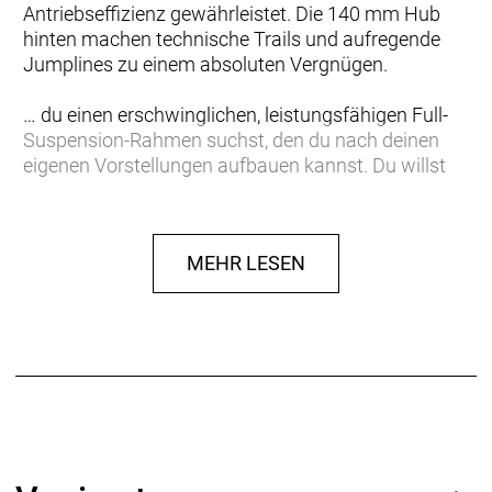
Antriebseffizienz gewährleistet. Die 140 mm Hub
hinten machen technische Trails und aufregende
Jumplines zu einem absoluten Vergnügen.
… du einen erschwinglichen, leistungsfähigen Full-
Suspension-Rahmen suchst, den du nach deinen
eigenen Vorstellungen aufbauen kannst. Du willst
einen vielseitigen Rahmen, der sowohl mit deftigen
Abfahrten als auch mit knackigen Anstiegen
problemlos klarkommt.
MEHR LESEN
Einen leichten Aluminiumrahmen mit interner
Zugführung zum Schutz von Zügen und Leitungen
und für ein sauberes Setup. Der FOX Performance
Float X-Hinterbaudämpfer macht kleineren
Unebenheiten unverzüglich den Garaus und glättet
brutale Abfahrten klaglos. Die verstellbare
Geometrie erlaubt die individuelle Anpassung des
Lenk- und Sitzwinkels.