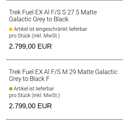
Geometriekonfigurationen möglich.
- Das interne Staufach im Rahmen nimmt neben
Trek Fuel EX Al F/S S 27.5 Matte
deinem Werkzeug auch (fast) alles Notwendige für
Galactic Grey to Black
den Trail auf.
Artikel ist eingeschränkt lieferbar
- Der FOX Performance-Dämpfer sorgt für einen
pro Stück (inkl. MwSt.)
geschmeidigen Hinterbau und gewährleistet eine
hohe Antriebseffizienz.
2.799,00 EUR
Integriertes Staufach
Dank integriertem Staufach kannst du den
Rucksack zu Hause lassen, ohne auf das
Trek Fuel EX Al F/S M 29 Matte Galactic
Notwendigste für deine Ausfahrt verzichten zu
Grey to Black F
müssen.
Artikel ist lieferbar
pro Stück (inkl. MwSt.)
Active Braking Pivot
Active Braking Pivot erlaubt unseren Ingenieuren die
2.799,00 EUR
Feinabstimmung, wie die Federung unabhängig
voneinander auf Beschleunigungs- und Bremskräfte
reagiert. Das vermittelt dir in kritischen Situationen