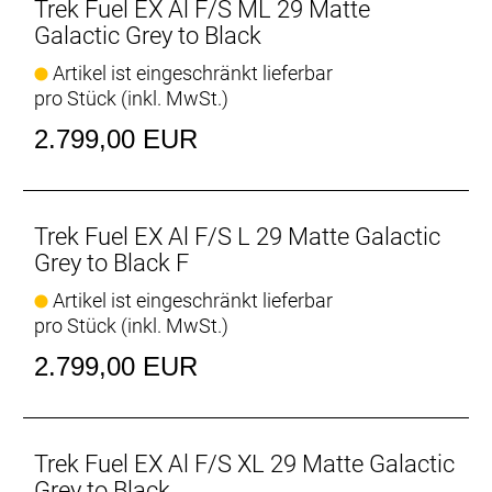
mehr Vertrauen.
Trek Fuel EX Al F/S ML 29 Matte
Galactic Grey to Black
Du entscheidest: flacher oder steiler Lenkwinkel
Artikel ist eingeschränkt lieferbar
Installiere angewinkelte Lagerschalen (optional
pro Stück (inkl. MwSt.)
erhältlich), um den 64,5-Grad-Lenkwinkel um ein
Grad anzuheben oder abzusenken, ohne die
2.799,00 EUR
Innenlagerhöhe zu beeinflussen.
Passe das Fahrwerk an deine Anforderungen an
Passe die Hebelübersetzung durch einfaches
Trek Fuel EX Al F/S L 29 Matte Galactic
Umlegen des Flipchips an. Fahre dein Bike in der
Grey to Black F
weniger progressiven Einstellung für ein
Artikel ist eingeschränkt lieferbar
geschmeidigeres Fahrgefühl auf ruppigen Trails mit
pro Stück (inkl. MwSt.)
härteren Schlägen. Lege den Flipchip auf die
progressivere Stellung um, wenn du große Rampen
2.799,00 EUR
fahren willst, ohne Angst vor Durchschlägen haben
zu müssen – oder wenn du einen
Stahlfederdämpfer fahren willst.
Trek Fuel EX Al F/S XL 29 Matte Galactic
Größenspezifische Kettenstreben
Grey to Black