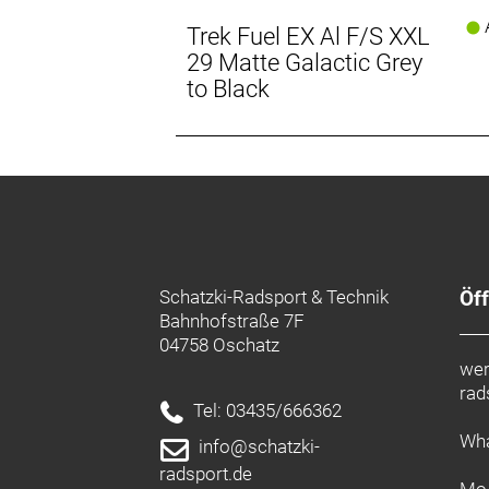
A
Trek Fuel EX Al F/S XXL
29 Matte Galactic Grey
to Black
Schatzki-Radsport & Technik
Öf
Bahnhofstraße 7F
04758 Oschatz
wer
rad
Tel: 03435/666362
Wha
info@schatzki-
radsport.de