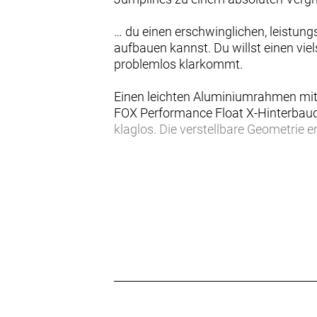
… du einen erschwinglichen, leistun
aufbauen kannst. Du willst einen vie
problemlos klarkommt.
Einen leichten Aluminiumrahmen mit
FOX Performance Float X-Hinterbaud
klaglos. Die verstellbare Geometrie e
Das aggressive Rahmenset Fuel EX A
Aluminiumplattform. Seine moderne Tr
Aluminiummodell von Features wie d
- Dank 150 mm vorderem und 140 mm h
extrem leistungsfähiges und äußerst
einem im Rahmen integrierten Stauf
- Seine moderne Geometrie ist bereit
- Dank anpassbarem Steuersatz (ange
unterschiedliche Geometriekonfigura
- Das interne Staufach im Rahmen ni