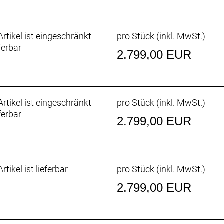
en für ein ausgewogenes Handling: hohe Agilität für klei
größere Fahrer:innen.
rtikel ist eingeschränkt
pro Stück (inkl. MwSt.)
ferbar
2.799,00 EUR
aufrädern profitieren, willst aber nicht auf die Schnelligke
 Bike ist bereit für ein Mullet-Setup (29er vorn, 27,5-Zöll
ntiere eine 160-mm-Gabel und lass die Party beginnen.
rtikel ist eingeschränkt
pro Stück (inkl. MwSt.)
ferbar
2.799,00 EUR
rtikel ist lieferbar
pro Stück (inkl. MwSt.)
2.799,00 EUR