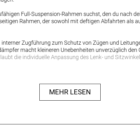
gsfähigen Full-Suspension-Rahmen suchst, den du nach de
lseitigen Rahmen, der sowohl mit deftigen Abfahrten als 
 interner Zugführung zum Schutz von Zügen und Leitungen
ämpfer macht kleineren Unebenheiten unverzüglich den G
rlaubt die individuelle Anpassung des Lenk- und Sitzwinkel
L überträgt die Ausstattung des Carbonmodells auf eine 
ailgeometrie fühlt sich in jedem Terrain wohl – und ab so
em internen Staufach und der verstellbaren Geometrie.
MEHR LESEN
interem Federweg und einer flachen, verstellbaren Geom
 geländegängiges Bike, das an allen Modellen, einschließ
ach aufwar
 für sowohl steile Abfahrten als auch knackige Anstiege.
winkelte Steuersatzschalen sind separat erhältlich) und
tionen möglich.
mmt neben deinem Werkzeug auch (fast) alles Notwendige 