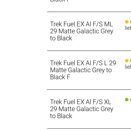
Größenspezifische Kettenstreben
Größenspezifische Kettenstreben sorg
Vorderradtraktion auf Anstiegen für 
A
Trek Fuel EX Al F/S ML
lie
29 Matte Galactic Grey
Vorne stattlich, hinten spritzig
to Black
Du willst von der Agilität von 27,5"-L
Fuel EX kannst du beides haben. Dieses
Mino Link auf die hohe Position, mo
A
Trek Fuel EX Al F/S L 29
lie
Matte Galactic Grey to
Black F
A
Trek Fuel EX Al F/S XL
29 Matte Galactic Grey
to Black