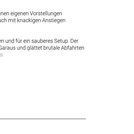
inen eigenen Vorstellungen
auch mit knackigen Anstiegen
 und für ein sauberes Setup. Der
araus und glättet brutale Abfahrten
s.
erschwinglichere
fort profitiert auch das
etrie ist das Fuel EX Gen 6 ein
lich den Aluminiummodellen, mit
 Mino Link sind sechs
für den Trail auf.