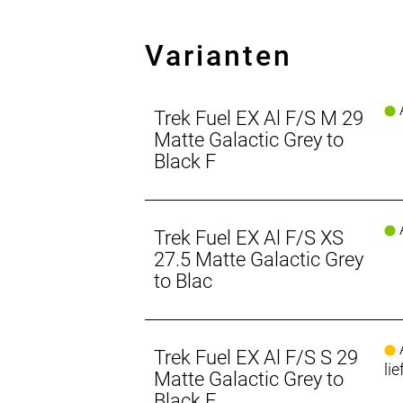
- Der FOX Performance-Dämpfer sorgt
Varianten
Integriertes Staufach
Dank integriertem Staufach kannst d
müssen.
A
Trek Fuel EX Al F/S M 29
Active Braking Pivot
Matte Galactic Grey to
Active Braking Pivot erlaubt unsere
Black F
Beschleunigungs- und Bremskräfte rea
Du entscheidest: flacher oder steiler
A
Trek Fuel EX Al F/S XS
Installiere angewinkelte Lagerschal
ohne die Innenlagerhöhe zu beeinflu
27.5 Matte Galactic Grey
to Blac
Passe das Fahrwerk an deine Anfor
Passe die Hebelübersetzung durch ein
ein geschmeidigeres Fahrgefühl auf r
A
Trek Fuel EX Al F/S S 29
wenn du große Rampen fahren willst
lie
Matte Galactic Grey to
fahren willst.
Black F