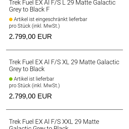
mehr Vertrauen.
Trek Fuel EX Al F/S L 29 Matte Galactic
Grey to Black F
Du entscheidest: flacher oder steiler Lenkwinkel
Artikel ist eingeschränkt lieferbar
Installiere angewinkelte Lagerschalen (optional
pro Stück (inkl. MwSt.)
erhältlich), um den 64,5-Grad-Lenkwinkel um ein
Grad anzuheben oder abzusenken, ohne die
2.799,00 EUR
Innenlagerhöhe zu beeinflussen.
Passe das Fahrwerk an deine Anforderungen an
Passe die Hebelübersetzung durch einfaches
Trek Fuel EX Al F/S XL 29 Matte Galactic
Umlegen des Flipchips an. Fahre dein Bike in der
Grey to Black
weniger progressiven Einstellung für ein
Artikel ist lieferbar
geschmeidigeres Fahrgefühl auf ruppigen Trails mit
pro Stück (inkl. MwSt.)
härteren Schlägen. Lege den Flipchip auf die
progressivere Stellung um, wenn du große Rampen
2.799,00 EUR
fahren willst, ohne Angst vor Durchschlägen haben
zu müssen – oder wenn du einen
Stahlfederdämpfer fahren willst.
Trek Fuel EX Al F/S XXL 29 Matte
Größenspezifische Kettenstreben
Galactic Grey to Black