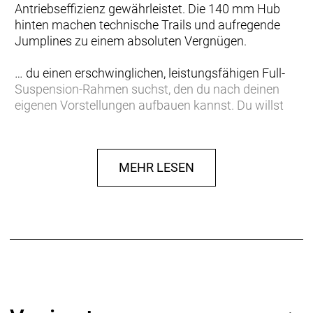
Antriebseffizienz gewährleistet. Die 140 mm Hub
hinten machen technische Trails und aufregende
Jumplines zu einem absoluten Vergnügen.
… du einen erschwinglichen, leistungsfähigen Full-
Suspension-Rahmen suchst, den du nach deinen
eigenen Vorstellungen aufbauen kannst. Du willst
einen vielseitigen Rahmen, der sowohl mit deftigen
Abfahrten als auch mit knackigen Anstiegen
problemlos klarkommt.
MEHR LESEN
Einen leichten Aluminiumrahmen mit interner
Zugführung zum Schutz von Zügen und Leitungen
und für ein sauberes Setup. Der FOX Performance
Float X-Hinterbaudämpfer macht kleineren
Unebenheiten unverzüglich den Garaus und glättet
brutale Abfahrten klaglos. Die verstellbare
Geometrie erlaubt die individuelle Anpassung des
Lenk- und Sitzwinkels.