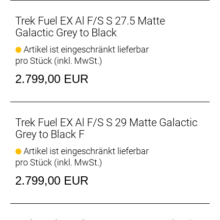
Geometriekonfigurationen möglich.
- Das interne Staufach im Rahmen nimmt neben
Trek Fuel EX Al F/S S 27.5 Matte
deinem Werkzeug auch (fast) alles Notwendige für
Galactic Grey to Black
den Trail auf.
Artikel ist eingeschränkt lieferbar
- Der FOX Performance-Dämpfer sorgt für einen
pro Stück (inkl. MwSt.)
geschmeidigen Hinterbau und gewährleistet eine
hohe Antriebseffizienz.
2.799,00 EUR
Integriertes Staufach
Dank integriertem Staufach kannst du den
Rucksack zu Hause lassen, ohne auf das
Trek Fuel EX Al F/S S 29 Matte Galactic
Notwendigste für deine Ausfahrt verzichten zu
Grey to Black F
müssen.
Artikel ist eingeschränkt lieferbar
pro Stück (inkl. MwSt.)
Active Braking Pivot
Active Braking Pivot erlaubt unseren Ingenieuren die
2.799,00 EUR
Feinabstimmung, wie die Federung unabhängig
voneinander auf Beschleunigungs- und Bremskräfte
reagiert. Das vermittelt dir in kritischen Situationen