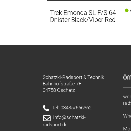
A
Trek Emonda SL F/S 64
Dnister Black/Viper Red
Schatzki-Radsport & Technik
Öf
Bahnhofstraße 7F
04758 Oschatz
wer
rad
Tel: 03435/666362
Wha
info@schatzki-
radsport.de
Mo.