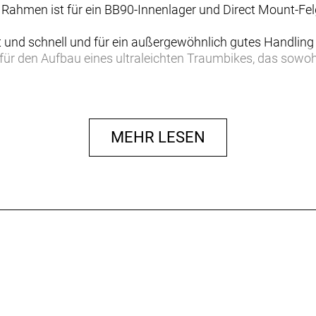
 Rahmen ist für ein BB90-Innenlager und Direct Mount-Fe
und schnell und für ein außergewöhnlich gutes Handling 
 für den Aufbau eines ultraleichten Traumbikes, das sowo
ern für ein großartiges Handling und souveränes Kurvenverh
rfekte Plattform für die knackigsten Anstiege, engsten K
MEHR LESEN
die Lebensdauer deiner Züge und trägt zur eleganten Optik 
 schnell und durch unsere lebenslange Garantie abgedeckt
abhängig vom Geschlecht, der Anatomie, dem Fahrstil ode
t erwarten kannst, in den Sattel zu steigen und loszufahren
Bike, das sich anfühlt wie nur für dich gemacht. Weil es gena
ionen für Fahrerinnen und Fahrer bieten. Früher haben wi
Frauenmodellen angeboten. Nun bieten wir für jedes 202
er gleich welchen Geschlechts können nun unter allen Mod
eine spezifischen Frauenmodelle. Sie alle sind Bikes für Fr