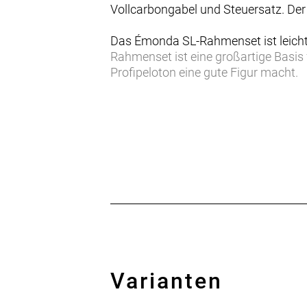
Vollcarbongabel und Steuersatz. Der
Das Émonda SL-Rahmenset ist leicht 
Rahmenset ist eine großartige Basis
Profipeloton eine gute Figur macht.
- Es ist nicht nur superleicht, sond
- Das Émonda SL Rahmenset ist die pe
schnellsten Sprints.
- Die interne Zugführung verlängert 
- Wie jedes Émonda ist es leicht und
Mehr Auswahl für alle Geschlechter
Wir glauben, dass jeder Fahrer – un
Bike verdient. Eines, bei dem du nich
weiter fahren willst als je zuvor. Ein 
die bessere Passformen und mehr Opt
Rahmengrößen nur bei spezifischen 
Varianten
mehr Farboptionen an. Kleinere Fahr
auswählen. Bei diesen Bikes gibt es k