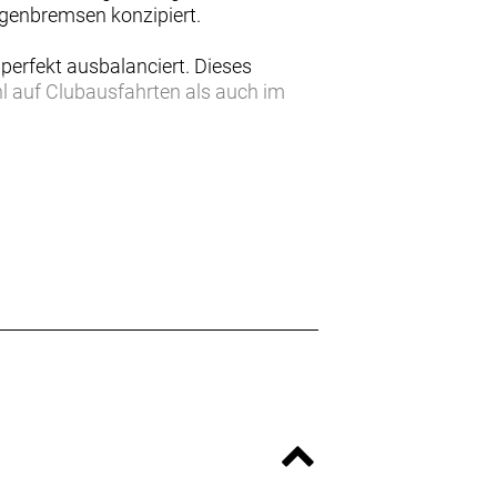
lgenbremsen konzipiert.
perfekt ausbalanciert. Dieses
hl auf Clubausfahrten als auch im
alten auch perfekt ausbalanciert.
urven, steilsten Abfahrten und
des Bikes bei.
.
r dem Fahrkönnen – ein großartiges
. Ein Bike, mit dem du schneller und
u das ist. Trek stellt neue Bikes vor,
r kleine, auf Frauen ausgerichtete
0er Émonda kleinere Größen und
ellen dieser Performance-Linien
auen. Sie alle sind Bikes für Männer.