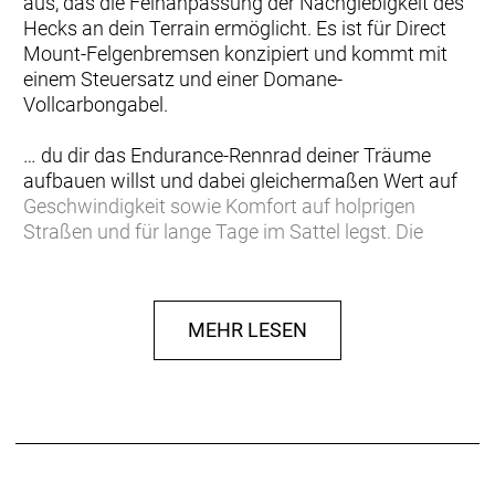
aus, das die Feinanpassung der Nachgiebigkeit des
Hecks an dein Terrain ermöglicht. Es ist für Direct
Mount-Felgenbremsen konzipiert und kommt mit
einem Steuersatz und einer Domane-
Vollcarbongabel.
… du dir das Endurance-Rennrad deiner Träume
aufbauen willst und dabei gleichermaßen Wert auf
Geschwindigkeit sowie Komfort auf holprigen
Straßen und für lange Tage im Sattel legst. Die
Grundlage für dein Traumbike soll ein leichter und
komfortorientierter Domane-Rahmen aus OCLV
Carbon bilden.
MEHR LESEN
Ein leichter Rahmen aus 600 Series OCLV Carbon
mit vorderem und verstellbarem hinteren IsoSpeed,
mit dem sich die Nachgiebigkeit deines Rennrads
an das Terrain anpassen lässt. Das für Direct
Mount-Felgenbremsen konzipierte Domane SLR
Rahmenset kommt mit einem Steuersatz und einer