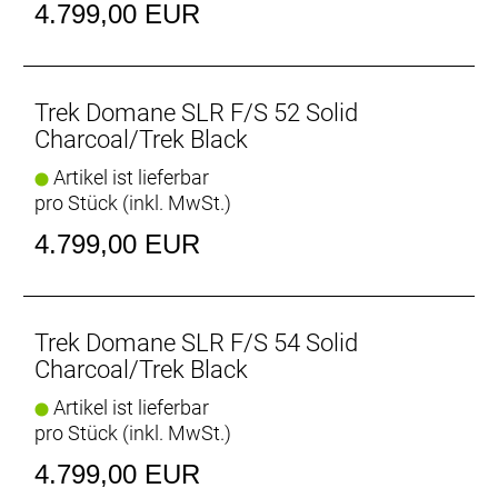
- Wir sind nicht die einzigen, die es lieben: BikeRadar
4.799,00 EUR
hat die Domane SLR-Plattform zum „Superbike of
the Year“ gekürt
- Sitzturmaufsatz (angeboten in zwei Längen und
zwei unterschiedlichen Offsets) ist separat
Trek Domane SLR F/S 52 Solid
erhältlich
Charcoal/Trek Black
Artikel ist lieferbar
Der Komfort-Vorteil
pro Stück (inkl. MwSt.)
Vorderes und hinteres IsoSpeed schlucken
ermüdende Fahrbahnunebenheiten, damit du länger
4.799,00 EUR
kraftvoll in die Pedale treten kannst.
Trek Domane SLR F/S 54 Solid
Charcoal/Trek Black
Artikel ist lieferbar
pro Stück (inkl. MwSt.)
4.799,00 EUR