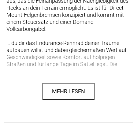
aus, das die Feinanpassung der Nachgiebigkeit des
Hecks an dein Terrain ermöglicht. Es ist für Direct
Mount-Felgenbremsen konzipiert und kommt mit
einem Steuersatz und einer Domane-
Vollcarbongabel.
… du dir das Endurance-Rennrad deiner Träume
aufbauen willst und dabei gleichermaßen Wert auf
Geschwindigkeit sowie Komfort auf holprigen
Straßen und für lange Tage im Sattel legst. Die
Grundlage für dein Traumbike soll ein leichter und
komfortorientierter Domane-Rahmen aus OCLV
Carbon bilden.
MEHR LESEN
Ein leichter Rahmen aus 600 Series OCLV Carbon
mit vorderem und verstellbarem hinteren IsoSpeed,
mit dem sich die Nachgiebigkeit deines Rennrads
an das Terrain anpassen lässt. Das für Direct
Mount-Felgenbremsen konzipierte Domane SLR
Rahmenset kommt mit einem Steuersatz und einer