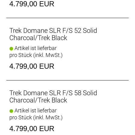
- Wir sind nicht die einzigen, die es lieben: BikeRadar
4.799,00 EUR
hat die Domane SLR-Plattform zum „Superbike of
the Year“ gekürt
- Sitzturmaufsatz (angeboten in zwei Längen und
zwei unterschiedlichen Offsets) ist separat
Trek Domane SLR F/S 52 Solid
erhältlich
Charcoal/Trek Black
Artikel ist lieferbar
Der Komfort-Vorteil
pro Stück (inkl. MwSt.)
Vorderes und hinteres IsoSpeed schlucken
ermüdende Fahrbahnunebenheiten, damit du länger
4.799,00 EUR
kraftvoll in die Pedale treten kannst.
Trek Domane SLR F/S 58 Solid
Charcoal/Trek Black
Artikel ist lieferbar
pro Stück (inkl. MwSt.)
4.799,00 EUR