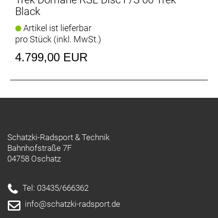
Kopfsteinpflasterpassagen von Paris-Roubaix einen
Black
Sieg eingefahren.
Artikel ist lieferbar
pro Stück (inkl. MwSt.)
Raffinierte Integration
Das Domane mit seiner verborgenen
4.799,00 EUR
Zug-/Leitungsführung und der verborgenen
Sattelstützenklemmung zeichnet durch eine noch
nie dagewesene Integration aus.
Schatzki-Radsport & Technik
Bahnhofstraße 7F
04758 Oschatz
Tel: 03435/666362
info@schatzki-radsport.de