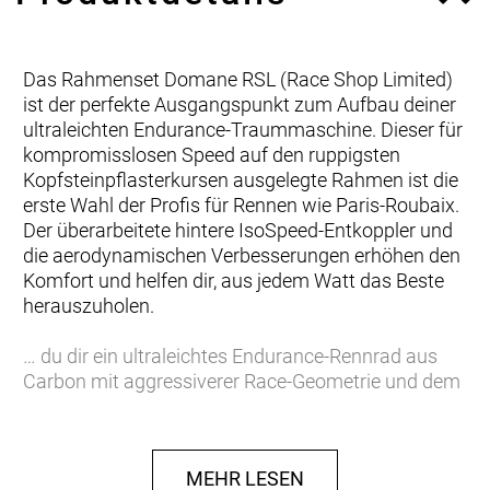
Das Rahmenset Domane RSL (Race Shop Limited)
ist der perfekte Ausgangspunkt zum Aufbau deiner
ultraleichten Endurance-Traummaschine. Dieser für
kompromisslosen Speed auf den ruppigsten
Kopfsteinpflasterkursen ausgelegte Rahmen ist die
erste Wahl der Profis für Rennen wie Paris-Roubaix.
Der überarbeitete hintere IsoSpeed-Entkoppler und
die aerodynamischen Verbesserungen erhöhen den
Komfort und helfen dir, aus jedem Watt das Beste
herauszuholen.
… du dir ein ultraleichtes Endurance-Rennrad aus
Carbon mit aggressiverer Race-Geometrie und dem
legendären Komfort und der beispiellosen
Geschwindigkeit des Domane aufbauen willst.
MEHR LESEN
Einen Rahmen samt Gabel aus 800 Series OCLV