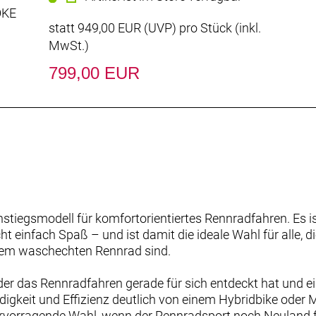
OKE
statt
949,00 EUR
(
UVP
) pro Stück (inkl.
MwSt.)
799,00 EUR
tiegsmodell für komfortorientiertes Rennradfahren. Es ist 
t einfach Spaß – und ist damit die ideale Wahl für alle, d
inem waschechten Rennrad sind.
, der das Rennradfahren gerade für sich entdeckt hat und 
digkeit und Effizienz deutlich von einem Hybridbike oder
rvorragende Wahl, wenn der Rennradsport noch Neuland für