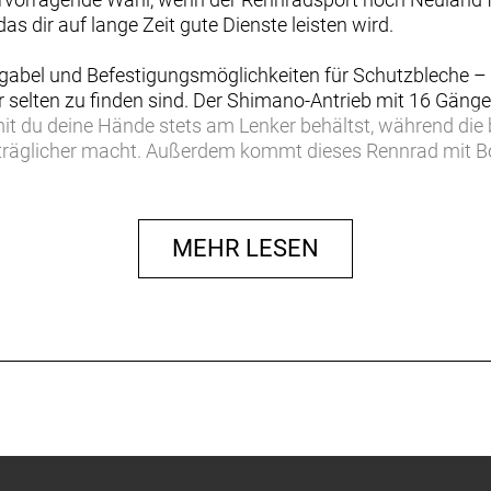
as dir auf lange Zeit gute Dienste leisten wird.
bel und Befestigungsmöglichkeiten für Schutzbleche – 
r selten zu finden sind. Der Shimano-Antrieb mit 16 Gängen
amit du deine Hände stets am Lenker behältst, während di
rträglicher macht. Außerdem kommt dieses Rennrad mit B
remsen.
 Einstieg in die komfortorientierte Rennradklasse. Es übe
MEHR LESEN
e, die allerdings weniger aggressiv als die der Rennmasc
slange Garantie abgedeckt.
tollen Preis, das dir einen hervorragenden Einstieg in die
usst
er Erfahrung in der Entwicklung von Performance-Rädern un
orgt für hohen Komfort und souveränes Fahrverhalten
nden leicht nach vorn gebogene IsoSpeed-Carbongabel absor
nst du deine Ausfahrten drahtlos verfolgen und deine Fitn