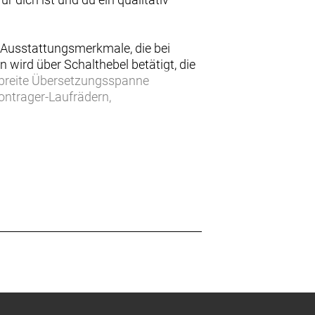
Ausstattungsmerkmale, die bei
 wird über Schalthebel betätigt, die
e breite Übersetzungsspanne
ontrager-Laufrädern,
rzeugt mit einer großartigen, auf
hinen der Tour de France ist.
 Welt des Rennradfahrens ermöglicht,
d ist durch unsere lebenslange
biert Straßenvibrationen, um deine
essziele im Auge behalten