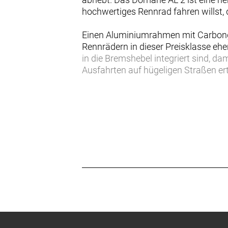
hochwertiges Rennrad fahren willst, d
Einen Aluminiumrahmen mit Carbonga
Rennrädern in dieser Preisklasse ehe
in die Bremshebel integriert sind, d
Ausfahrten auf hügeligen Straßen e
pannensicheren Reifen und Felgenb
Das Domane AL 2 markiert den idealen
Geschwindigkeit ausgelegten Geometri
Außerdem ist es durch unsere leben
- Es ist ein echtes Rennrad zu einem 
ohne dass du dein Konto plündern m
- Es profitiert von Treks langjährig
Garantie abgedeckt
- Die stabile Endurance-Geometrie s
- Die einzigartige, an den Ausfalle
Arme vor Ermüdung zu schützen
- Dank DuoTrap S-Kompatibilität kan