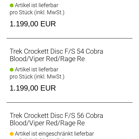
Artikel ist lieferbar
von Gravelpisten und Cyclocross-Strecken.
pro Stück (inkl. MwSt.)
- Die interne Control Freak-Zugführung sorgt für
einen reibungslosen, geräuschlosen und sauberen
1.199,00 EUR
Zugverlauf.
- Das Rahmenset ermöglicht dir, das Cyclocross-
Bike deiner Träume nach deinen Vorstellungen
aufzubauen.
Trek Crockett Disc F/S 54 Cobra
Blood/Viper Red/Rage Re
Artikel ist lieferbar
pro Stück (inkl. MwSt.)
1.199,00 EUR
Trek Crockett Disc F/S 56 Cobra
Blood/Viper Red/Rage Re
Artikel ist eingeschränkt lieferbar