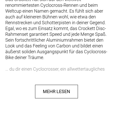
renommiertesten Cyclocross-Rennen und beim
Weltcup einen Namen gemacht. Es fühlt sich aber
auch auf kleineren Bühnen wohl, wie etwa den
Rennstrecken und Schotterpisten in deiner Gegend.
Egal, wo es zum Einsatz kommt, das Crockett Disc-
Rahmenset garantiert Speed und jede Menge Spaß.
Sein fortschrittlicher Aluminiumrahmen bietet den
Look und das Feeling von Carbon und bildet einen
äußerst soliden Ausgangspunkt für das Cyclocross-
Bike deiner Träume.
… du dir einen Cyclocrosser, ein allwettertaugliches
Trainingsbike oder ein Gravelmonster aufbauen
willst und dafür eine leichte und vielseitige Plattform
suchst, die dir viel für dein Geld bietet.
MEHR LESEN
Einen leichten und stabilen Rahmen aus 300 Series
Alpha Aluminium mit formschön gebogenen
Rohren, Invisible Weld Technology, eine Cross-