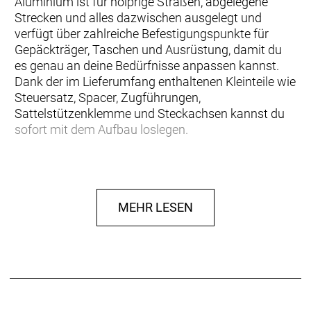
Aluminium ist für holprige Straßen, abgelegene
Strecken und alles dazwischen ausgelegt und
verfügt über zahlreiche Befestigungspunkte für
Gepäckträger, Taschen und Ausrüstung, damit du
es genau an deine Bedürfnisse anpassen kannst.
Dank der im Lieferumfang enthaltenen Kleinteile wie
Steuersatz, Spacer, Zugführungen,
Sattelstützenklemme und Steckachsen kannst du
sofort mit dem Aufbau loslegen.
… Abenteuer dein zweiter Vorname ist.
Beladungskapazität und Vielseitigkeit stehen auf
deiner Prioritätenliste ganz weit oben. Du gehörst zu
MEHR LESEN
denen, die ihren Freunden Campingausrüstung
ausleihen, und im letzten Jahr hast du mindestens
so viele Mahlzeiten auf einem Campingkocher wie
auf einem Küchenherd zubereitet.
Einen leichten Rahmen aus 100 Series Alpha
Aluminium samt Aluminiumgabel sowie 15-mm-