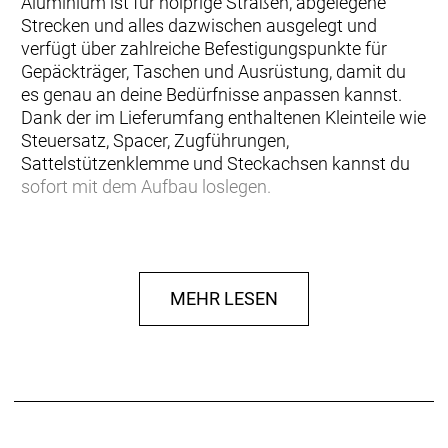
Aluminium ist für holprige Straßen, abgelegene
Strecken und alles dazwischen ausgelegt und
verfügt über zahlreiche Befestigungspunkte für
Gepäckträger, Taschen und Ausrüstung, damit du
es genau an deine Bedürfnisse anpassen kannst.
Dank der im Lieferumfang enthaltenen Kleinteile wie
Steuersatz, Spacer, Zugführungen,
Sattelstützenklemme und Steckachsen kannst du
sofort mit dem Aufbau loslegen.
… Abenteuer dein zweiter Vorname ist.
Beladungskapazität und Vielseitigkeit stehen auf
deiner Prioritätenliste ganz weit oben. Du gehörst zu
MEHR LESEN
denen, die ihren Freunden Campingausrüstung
ausleihen, und im letzten Jahr hast du mindestens
so viele Mahlzeiten auf einem Campingkocher wie
auf einem Küchenherd zubereitet.
Einen leichten Rahmen aus 100 Series Alpha
Aluminium samt Aluminiumgabel sowie 15-mm-