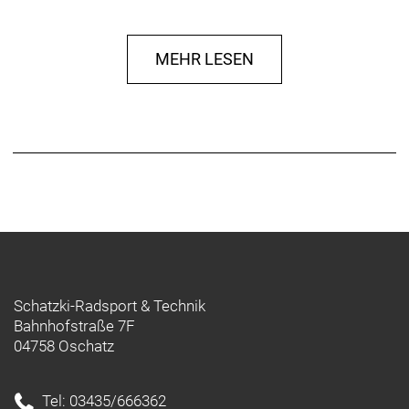
Familie zusammen unterwegs seid oder dein Sohn
oder deine Tochter morgens zur Schule fährt: Mit
MEHR LESEN
dem Wahoo wird jede Fahrt zu einem Erlebnis.
Ein leichter, äußerst manövrierfähiger Rahmen aus
Alpha Aluminium, griffige Reifen für optimale
Traktion auf vielen Untergründen und ein 1x8-
Antrieb für kinderleichte Schaltvorgänge sorgen
dafür, dass sich Nachwuchsradler voll auf das
konzentrieren können, was wirklich zählt: Spaß
haben!
Das Wahoo ist ein vielseitiges Kids-Bike mit einer
tollen Ausstattung. Es ist leicht und praktisch, für
Schatzki-Radsport & Technik
eine einfache Handhabung konzipiert und macht
Bahnhofstraße 7F
einfach Laune. Außerdem lässt es sich ganz einfach
04758 Oschatz
mit Zubehör an individuelle Wünsche anpassen.
- Leicht und solide: Der Aluminiumrahmen des
Wahoo ist robust und langlebig, dabei aber noch
Tel: 03435/666362