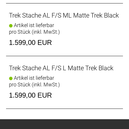
Fortschrittliche Rahmentechnologie
Das Stache ist dank seiner extrakurzen 420-mm-
Trek Stache AL F/S ML Matte Trek Black
Kettenstreben überraschend agil. Die erhöhte
Artikel ist lieferbar
Midstay schafft Platz für extragroße Reifen,
pro Stück (inkl. MwSt.)
während Horizontal verschiebbare Ausfallenden die
Feinabstimmung des Radstandes ermöglichen.
1.599,00 EUR
29 Plus
29 Plus ist ein breiterer 3"-Reifen, der unbarmherzig
zugreift und locker über ruppiges Terrain
Trek Stache AL F/S L Matte Trek Black
hinwegrollt. Und mit seiner hohen Schwungmasse
Artikel ist lieferbar
und den verbesserten Überrolleigenschaften bietet
pro Stück (inkl. MwSt.)
er all die Vorteile, die du an 29ern kennst und
schätzt.
1.599,00 EUR