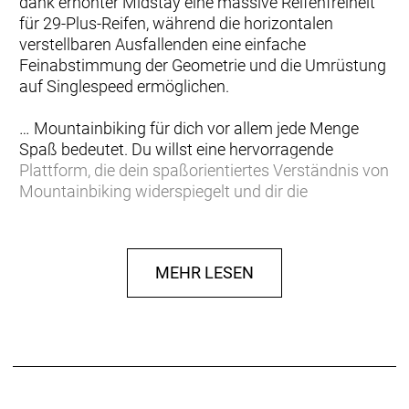
dank erhöhter Midstay eine massive Reifenfreiheit
für 29-Plus-Reifen, während die horizontalen
verstellbaren Ausfallenden eine einfache
Feinabstimmung der Geometrie und die Umrüstung
auf Singlespeed ermöglichen.
… Mountainbiking für dich vor allem jede Menge
Spaß bedeutet. Du willst eine hervorragende
Plattform, die dein spaßorientiertes Verständnis von
Mountainbiking widerspiegelt und dir die
Vielseitigkeit bietet, dein Bike entweder mit
Schaltung oder als Singlespeed zu fahren.
MEHR LESEN
Ein trailtaugliches Rahmenset aus Alpha Platinum
Aluminium mit superkurzen Kettenstreben, die sich
vor allem auf deftigen Sprüngen und in engen
Kurven bezahlt machen. Das Stache AL-Rahmenset
verfügt über horizontale verstellbare Ausfallenden
zur Feinabstimmung deiner Geometrie oder zur
Umrüstung auf Singlespeed. Die Züge für Schaltung