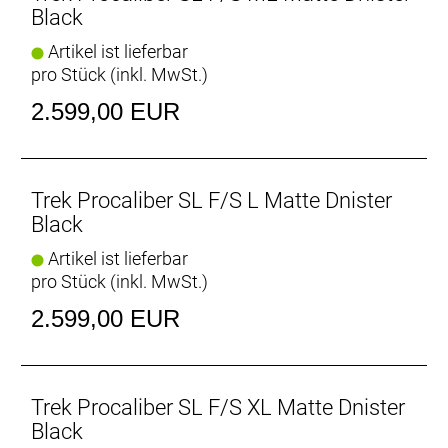
- Boost148-Einbaubreite für 29"-Laufräder bei
Black
nahezu allen Rahmengrößen – nur Rahmen in
Artikel ist lieferbar
Größe S kommen mit einer 142 x 12 mm-
pro Stück (inkl. MwSt.)
Hinterradachse und rollen auf 27-Zoll-Laufrädern
2.599,00 EUR
OCLV Mountain Carbon
Dank exklusiver Materialien und präziser Lay-up-
Prozesse, fortschrittlichster Konstruktionsverfahren
und besonders strenger Teststandards ist das von
Trek Procaliber SL F/S L Matte Dnister
Trek speziell für Mountainbikes entwickelte Carbon
Black
extrem robust.
Artikel ist lieferbar
pro Stück (inkl. MwSt.)
IsoSpeed-Komfort
IsoSpeed reduziert die Kraftspitzen von Stößen und
2.599,00 EUR
Vibrationen, sodass du effizienter und länger
kraftvoll in die Pedale treten kannst.
Trek Procaliber SL F/S XL Matte Dnister
Black