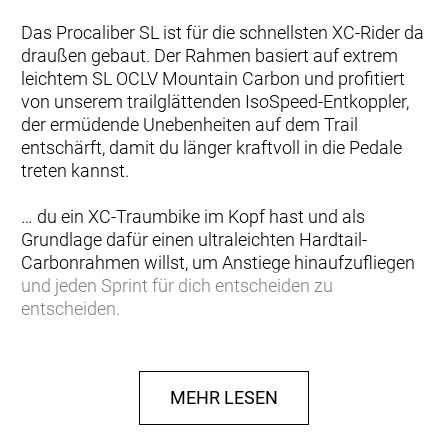
Das Procaliber SL ist für die schnellsten XC-Rider da
draußen gebaut. Der Rahmen basiert auf extrem
leichtem SL OCLV Mountain Carbon und profitiert
von unserem trailglättenden IsoSpeed-Entkoppler,
der ermüdende Unebenheiten auf dem Trail
entschärft, damit du länger kraftvoll in die Pedale
treten kannst.
… du ein XC-Traumbike im Kopf hast und als
Grundlage dafür einen ultraleichten Hardtail-
Carbonrahmen willst, um Anstiege hinaufzufliegen
und jeden Sprint für dich entscheiden zu
entscheiden.
Einen superleichten Rahmen aus SL OCLV Mountain
Carbon mit interner Control Freak-Zugführung und
MEHR LESEN
trailglättendem IsoSpeed-Entkoppler. Das
Procaliber SL-Rahmenset kommt mit einem
Steuersatz und ist für ein PF92-Tretlager und für