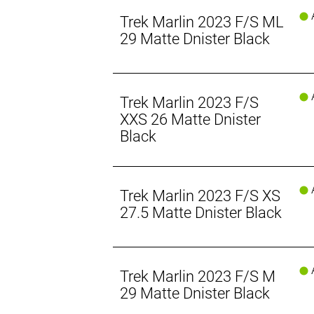
A
Trail-bereit und Upgrade-bereit
Trek Marlin 2023 F/S ML
Das Erfolgsgeheimnis des Marlin ist s
29 Matte Dnister Black
wenn du heftigere Trails in Angriff 
Stabiler rollen mit Thru Skew
A
Das war‘s mit offenen Ausfallenden T
Trek Marlin 2023 F/S
Hinterradbefestigungssystem, welche
XXS 26 Matte Dnister
Standard-Hinterradachsenmaß von 
Black
Eine bessere Methode der Aluminium
Im Jahr 2024 haben wir damit begon
A
Trek Marlin 2023 F/S XS
emissionsarmes Aluminium zu ersetze
nahezu alle von uns hergestellten Al
27.5 Matte Dnister Black
Verringerung unseres CO2-Fußabdruc
A
Trek Marlin 2023 F/S M
29 Matte Dnister Black