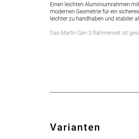
Einen leichten Aluminiumrahmen mit 
modernen Geometrie für ein sicheres 
leichter zu handhaben und stabiler 
Das Marlin Gen 3 Rahmenset ist gesc
große Reifenfreiheit und die Befesti
- Mit dem Marlin Gen 3 bekommst du 
Hinterradachse ein Bike mit großarti
bei höheren Geschwindigkeiten für
- Der leichte Aluminiumrahmen ist r
- Schutzblechösen erleichtern die Be
- Marlin-Modelle in den Rahmengrö
Überstandshöhe, um kleineren Fahrer
- Die interne Zugführung sorgt für e
Erweitertes Größenangebot
Mit 8 unterschiedlichen Größen finde
Varianten
Sizing, wobei Rahmen der Größe XXS
sodass für alle die richtige Passform