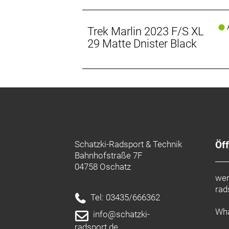
A
Trek Marlin 2023 F/S XL
29 Matte Dnister Black
Schatzki-Radsport & Technik
Öf
Bahnhofstraße 7F
04758 Oschatz
wer
rad
Tel: 03435/666362
Wha
info@schatzki-
radsport.de