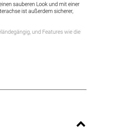
einen sauberen Look und mit einer
terachse ist außerdem sicherer,
eländegängig, und Features wie die
öhen die Vielseitigkeit des Bikes.
iosattelstützen-Zugs und ThruSkew-
 Geometrie in steilerem Gelände und
stes Pendlerrad verwandelt.
d einer niedrigeren
attelstütze.
Rahmen verfügen über Smart Wheel
rtional zur Rahmengröße zunehmen,