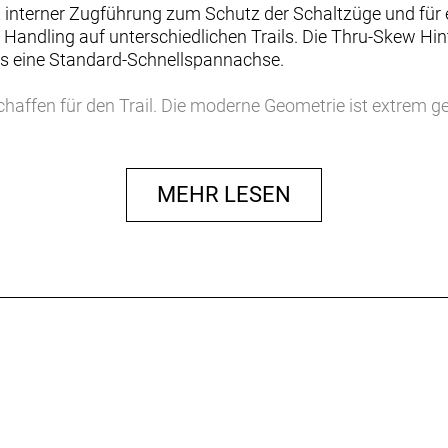
interner Zugführung zum Schutz der Schaltzüge und für 
Handling auf unterschiedlichen Trails. Die Thru-Skew Hin
als eine Standard-Schnellspannachse.
haffen für den Trail. Die moderne Geometrie ist extrem g
gungsmöglichkeiten für Gepäckträger und Seitenständer erh
dank größerer Reifenfreiheit, interner Verlegung des Var
ger Trailfähigkeit, während die langgestrecktere, flachere
MEHR LESEN
obust genug für den Traileinsatz, ohne dich auszubremsen.
festigung von Zubehör, das dein Mountainbike in ein robu
ßen XXS und XS kommen mit einem gebogenen Oberrohr un
innen und Fahrern das Auf- und Absteigen zu erleichtern.
inen cleanen Look und vereinfacht die Montage einer Varios
t sich ein passendes Marlin für alle Fahrer:innen. Alle 
 auf 26"-Laufrädern rollen und die Laufradgrößen propo
 zur Verfügung steht.