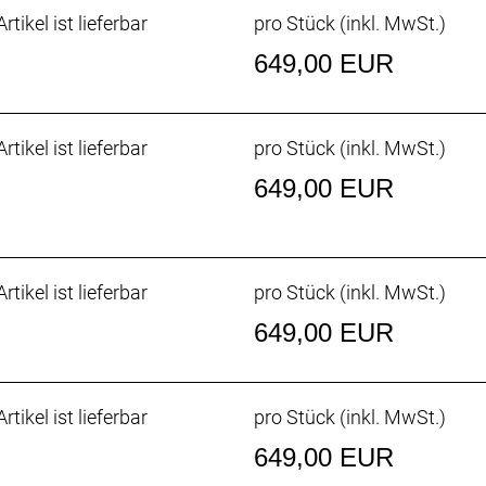
rtikel ist lieferbar
pro Stück (inkl. MwSt.)
ein echter, trailerprobter Mountainbikerahmen, der upgrade
649,00 EUR
nimmst und anspruchsvoller wirst.
rtikel ist lieferbar
pro Stück (inkl. MwSt.)
hru Skewer ist ein besseres, belastbareres und präziser 
s das Hinterrad sicherer hält als ein herkömmlicher Schn
649,00 EUR
135 mm verwendet.
herstellung
nen, emissionsintensives Aluminium aus unserer Fertigu
rtikel ist lieferbar
pro Stück (inkl. MwSt.)
n, das unter Nutzung erneuerbarer Energien hergestellt 
u-Fahrräder – einschließlich dieses Modells – umgestellt, 
649,00 EUR
ks führt.
rtikel ist lieferbar
pro Stück (inkl. MwSt.)
649,00 EUR