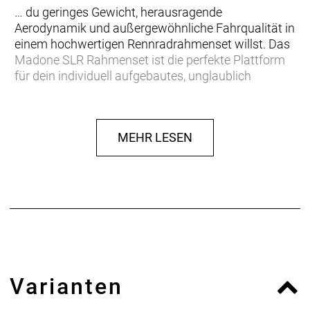
… du geringes Gewicht, herausragende
Aerodynamik und außergewöhnliche Fahrqualität in
einem hochwertigen Rennradrahmenset willst. Das
Madone SLR Rahmenset ist die perfekte Plattform
für dein individuell aufgebautes, unglaublich
schnelles Rennrad.
Einen leichten Rahmen aus 700 Series OCLV Carbon
MEHR LESEN
mit aerodynamischen KVF-Rohrprofilen (Kammtail
Virtual Foil) und vibrationsdämpfendem
verstellbaren IsoSpeed am Oberrohr. Dazu gibts
eine KVF-Vollcarbongabel, ein BB90-Innenlager,
einen integrierten Madone-Steuersatz und
aerodynamische Bremsen.
Dein ultimatives Racebike beginnt mit dem
ultimativen Racebike-Rahmen. Das Madone SLR
Varianten
Rahmenset vereint beste Aerodynamik und
herausragende Fahrqualität in einem leichten