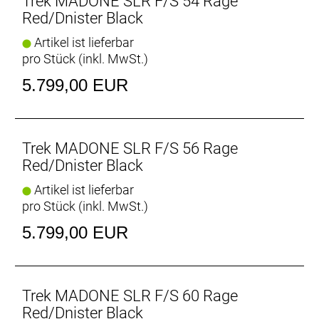
Trek MADONE SLR F/S 54 Rage
Trek Madone SLR kompatibel ist. Du hast bereits
Red/Dnister Black
einen Vorbau, mit dem du zufrieden bist? Kein
Artikel ist lieferbar
Problem – eine herkömmliche Lagerkappe ist
pro Stück (inkl. MwSt.)
separat erhältlich.
- Sattelstütze (angeboten in zwei Längen und zwei
5.799,00 EUR
unterschiedlichen Offsets) ist separat erhältlich
Trek MADONE SLR F/S 56 Rage
Red/Dnister Black
Artikel ist lieferbar
pro Stück (inkl. MwSt.)
5.799,00 EUR
Trek MADONE SLR F/S 60 Rage
Red/Dnister Black