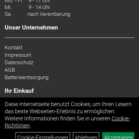
Mo. - Fr.
9 - 17 Uhr
emissionsintensives Aluminium aus unserer
Mi.
9 - 14 Uhr
Fertigung zu entfernen und durch emissionsarmes
Sa.
nach Vereinbarung
Aluminium zu ersetzen, das unter Nutzung
erneuerbarer Energien hergestellt wird. Bis
Unser Unternehmen
Oktober 2025 wurden nahezu alle von uns
hergestellten Alu-Fahrräder – einschließlich dieses
Modells – umgestellt, was zu einer erheblichen
Kontakt
Verringerung unseres CO2-Fußabdrucks führt.
Impressum
Datenschutz
AGB
Batterieentsorgung
Ihr Einkauf
Diese Internetseite benutzt Cookies, um Ihren Lesern
Top Artikel
das beste Webseiten-Erlebnis zu ermöglichen.
Weitere Informationen finden Sie in unseren
Cookie-
Richtlinien
.
Cookie-Einstellungen
Ablehnen
Akzeptieren