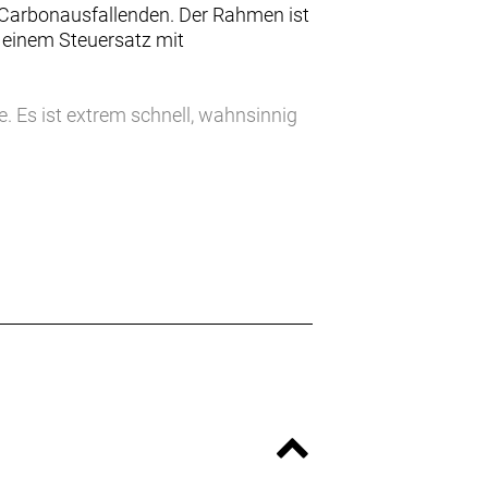
Carbonausfallenden. Der Rahmen ist
 einem Steuersatz mit
 Es ist extrem schnell, wahnsinnig
is für den Aufbau deines absoluten
d seine beispiellose Fahrqualität.
mittelbar bemerkbar.
herausragender Fahrqualität, hoher
r dem Fahrkönnen – ein großartiges
. Ein Bike, mit dem du schneller und
u das ist. Trek stellt neue Bikes vor,
r kleine, auf Frauen ausgerichtete
0er Émonda kleinere Größen und
ellen dieser Performance-Linien