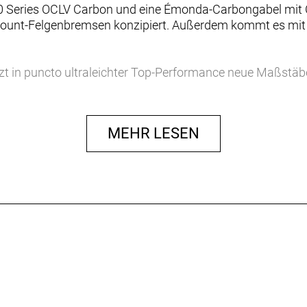
0 Series OCLV Carbon und eine Émonda-Carbongabel mit 
 Mount-Felgenbremsen konzipiert. Außerdem kommt es mit
in puncto ultraleichter Top-Performance neue Maßstäbe.
ung) und perfekt ausbalanciert – und damit die ideale Bas
rzeugt dieser Rahmen durch sein ultraleichtes Gewicht un
MEHR LESEN
nstiegen machen sich die Gewichtsvorteile des Émonda un
superleicht – und zwar ein superleichtes Rahmenset mit 
keit.
abhängig vom Geschlecht, der Anatomie, dem Fahrstil ode
t erwarten kannst, in den Sattel zu steigen und loszufahren
Bike, das sich anfühlt wie nur für dich gemacht. Weil es gena
ionen für Fahrerinnen und Fahrer bieten. Früher haben wi
Frauenmodellen angeboten. Nun bieten wir für jedes 202
er gleich welchen Geschlechts können nun unter allen Mod