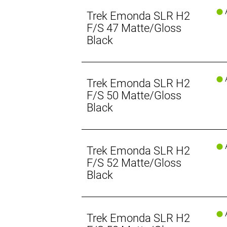
auswählen. Bei diesen Bikes gibt es k
A
Warum machen wir das? So können w
Trek Emonda SLR H2
F/S 47 Matte/Gloss
Black
A
Trek Emonda SLR H2
F/S 50 Matte/Gloss
Black
A
Trek Emonda SLR H2
F/S 52 Matte/Gloss
Black
A
Trek Emonda SLR H2