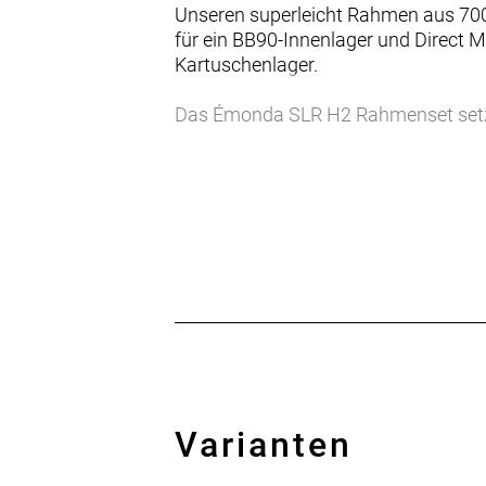
Unseren superleicht Rahmen aus 70
für ein BB90-Innenlager und Direct
Kartuschenlager.
Das Émonda SLR H2 Rahmenset setzt 
leicht (640 g mit Vapor Coat-Lackier
Traumrennrads.
- Dank optimiertem Carbon-Layup übe
- Vor allem auf herausfordernden A
- Das Émonda SLR H2 Rahmenset ist 
Ausgewogenheit und enormer Steifig
Mehr Auswahl für alle Geschlechter
Wir glauben, dass jeder Fahrer – un
Bike verdient. Eines, bei dem du nich
weiter fahren willst als je zuvor. Ein 
die bessere Passformen und mehr Opt
Varianten
Rahmengrößen nur bei spezifischen 
mehr Farboptionen an. Kleinere Fahr