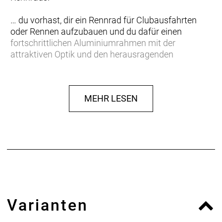
… du vorhast, dir ein Rennrad für Clubausfahrten
oder Rennen aufzubauen und du dafür einen
fortschrittlichen Aluminiumrahmen mit der
attraktiven Optik und den herausragenden
Eigenschaften willst, wie sie normalerweise nur
Carbonmodelle bieten.
MEHR LESEN
Einen leichten Rahmen aus 300 Series Alpha
Aluminium mit speziell geformten Rohren, Invisible
Weld Technology für unsichtbare Schweißnähte
und interne Zugführung. Inklusive Émonda SL-
Carbongabel mit Carbongabelschaft und
Steuersatz. Der Rahmen ist für Direct Mount-
Felgenbremsen konzipiert.
Der Look und die Fahreigenschaften von Carbon
Varianten
zum Preis von Aluminium. Wenn du bisher der
Meinung warst, dass Rahmen aus Aluminium nicht