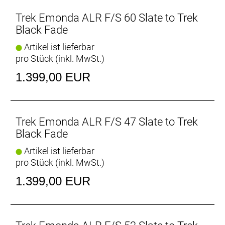
mit der Optik und Performance von Carbonrahmen
mithalten können, belehrt dich dieser Rahmen eines
Trek Emonda ALR F/S 60 Slate to Trek
Besseren. Das Émonda ALR-Rahmenset ist eine
Black Fade
erschwingliche Plattform, die nicht nur komfortabel
Artikel ist lieferbar
ist, sondern in puncto Fahreigenschaften locker mit
pro Stück (inkl. MwSt.)
viel teureren Carbonrennrädern mithalten
- Es ist schnell am Berg, spursicher in Kurven und
1.399,00 EUR
souverän auf der Abfahrt.
- Die bewährte H2-Geometrie sorgt für eine
Fahrqualität, die weitaus teureren Carbon-Bikes in
jeder Hinsicht ebenbürtig ist
Trek Emonda ALR F/S 47 Slate to Trek
- Die interne Zugführung verlängert die Lebensdauer
Black Fade
deiner Züge und trägt zur eleganten Optik des Bikes
Artikel ist lieferbar
bei.
pro Stück (inkl. MwSt.)
- Wie jedes Émonda ist es leicht und schnell und
durch unsere lebenslange Garantie abgedeckt.
1.399,00 EUR