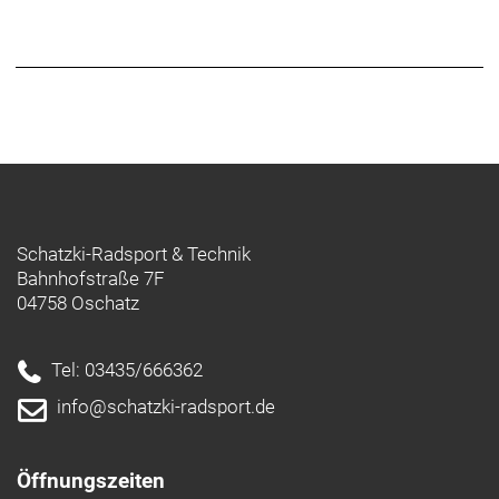
Invisible Weld Technology für unsichtbare
Schweißnähte und interner Zugführung. Inklusive
Émonda SL-Carbongabel mit Carbongabelschaft
und Steuersatz. Der Rahmen ist für Flat Mount-
Scheibenbremsen konzipiert.
Der Look und die Fahrqualität von Carbon zum
Preis von Aluminium. Wenn du bisher der Meinung
warst, dass Aluminiumrahmen nicht mit der Optik
und Performance von Carbonrahmen mithalten
Schatzki-Radsport & Technik
können, belehrt dich dieser Rahmen eines Besseren.
Bahnhofstraße 7F
Das Émonda ALR Disc-Rahmenset ist eine
04758 Oschatz
erschwingliche Plattform, die nicht nur komfortabel
ist, sondern in puncto Fahreigenschaften mit viel
teureren Carbonrennrädern locker mithalten kann
Tel: 03435/666362
- Der vollkommen neue Rahmen ist leichter und
info@schatzki-radsport.de
schnittiger als die ALR-Vorgängermodelle und
punktet mit aerodynamischen Kammtail-Rohren
und noch sauberer verlegten Zügen.
Öffnungszeiten
- Er ist schnell am Berg, spursicher in Kurven und