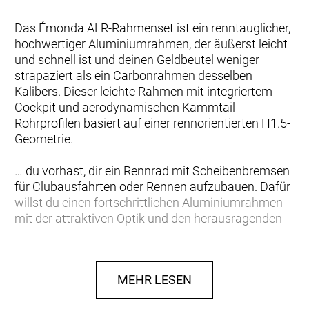
Das Émonda ALR-Rahmenset ist ein renntauglicher,
hochwertiger Aluminiumrahmen, der äußerst leicht
und schnell ist und deinen Geldbeutel weniger
strapaziert als ein Carbonrahmen desselben
Kalibers. Dieser leichte Rahmen mit integriertem
Cockpit und aerodynamischen Kammtail-
Rohrprofilen basiert auf einer rennorientierten H1.5-
Geometrie.
… du vorhast, dir ein Rennrad mit Scheibenbremsen
für Clubausfahrten oder Rennen aufzubauen. Dafür
willst du einen fortschrittlichen Aluminiumrahmen
mit der attraktiven Optik und den herausragenden
Fahreigenschaften, wie sie normalerweise nur
Carbonmodelle bieten.
MEHR LESEN
Einen ultraleichten Rahmen aus 300 Series Alpha
Aluminium mit aerodynamischen Kammtail-Rohren,