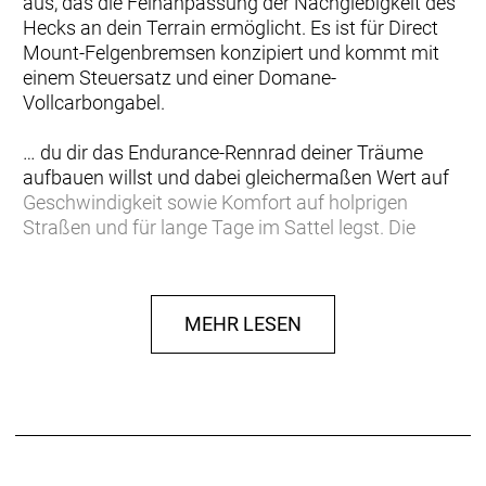
aus, das die Feinanpassung der Nachgiebigkeit des
Hecks an dein Terrain ermöglicht. Es ist für Direct
Mount-Felgenbremsen konzipiert und kommt mit
einem Steuersatz und einer Domane-
Vollcarbongabel.
… du dir das Endurance-Rennrad deiner Träume
aufbauen willst und dabei gleichermaßen Wert auf
Geschwindigkeit sowie Komfort auf holprigen
Straßen und für lange Tage im Sattel legst. Die
Grundlage für dein Traumbike soll ein leichter und
komfortorientierter Domane-Rahmen aus OCLV
Carbon bilden.
MEHR LESEN
Ein leichter Rahmen aus 600 Series OCLV Carbon
mit vorderem und verstellbarem hinteren IsoSpeed,
mit dem sich die Nachgiebigkeit deines Rennrads
an das Terrain anpassen lässt. Das für Direct
Mount-Felgenbremsen konzipierte Domane SLR
Rahmenset kommt mit einem Steuersatz und einer