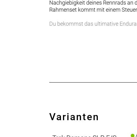
Nachgiebigkeit deines Rennrads an 
Rahmenset kommt mit einem Steuers
Du bekommst das ultimative Endura
beeindruckt durch unser leichtes 6
Komfort.
- Am Domane SLR Gen 2 sorgen das v
für ein geschmeidiges, leichtes und 
- Mithilfe eines einfachen Schiebere
- Dieses Rennrad hat die größten Kla
- Wir sind nicht die einzigen, die es
- Sitzturmaufsatz (angeboten in zwei
Der Komfort-Vorteil
Vorderes und hinteres IsoSpeed schl
kannst.
Varianten
A