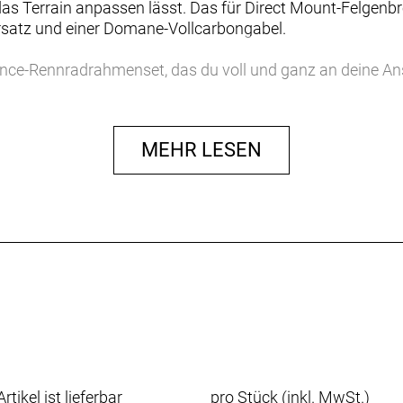
das Terrain anpassen lässt. Das für Direct Mount-Felge
atz und einer Domane-Vollcarbongabel.
nce-Rennradrahmenset, das du voll und ganz an deine An
00 Series OCLV Carbon und erhöht dank vibrationsdämpfe
ordere und hintere IsoSpeed und der Rahmen aus 700 Se
MEHR LESEN
ultrakomfortables Fahrgefühl.
glers lässt sich die Nachgiebigkeit des Rahmens an deine
ssiker der Welt gewonnen, einschließlich Paris-Roubaix un
 lieben: BikeRadar hat die Domane SLR-Plattform zum „Super
 Längen und zwei unterschiedlichen Offsets) ist separat er
ucken ermüdende Fahrbahnunebenheiten, damit du länger kr
rtikel ist lieferbar
pro Stück (inkl. MwSt.)