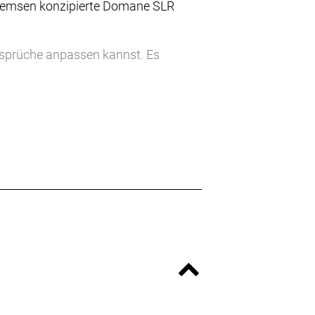
nbremsen konzipierte Domane SLR
sprüche anpassen kannst. Es
ndem hinterem IsoSpeed den
ries OCLV Carbon auf jeder Straße
 Präferenzen anpassen.
d die Flandern-Rundfahrt.
bike of the Year“ gekürt
hältlich
aftvoll in die Pedale treten